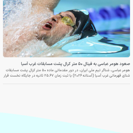
صعود هومر عباسی به فینال ۵۰ متر کرال پشت مسابقات غرب آسیا
هومر عباسی، شناگر تیم ملی ایران، در دور مقدماتی ماده ۵۰ متر کرال پشت مسابقات
شنای قهرمانی غرب آسیا (آستانه ۲۰۲۶) با ثبت زمان ۲۵.۶۷ ثانیه در جایگاه نخست قرار