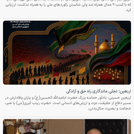
که با کسب ۹ مدال همراه شد ولی شکستن رکوردهای ملی را به همراه نداشت، ارزیابی
کرد.
اربعین؛ تجلی ماندگاری راه حق و آزادگی
اربعین حسینی، یادآور حماسه بزرگ حضرت اباعبدالله الحسین(ع) و یاران وفادارش در
مسیر دفاع از حقیقت، عزت و ارزش‌های انسانی است. حضرت زینب کبری(س) با صبر،
شجاعت و بصیرت مثال‌زدنی،