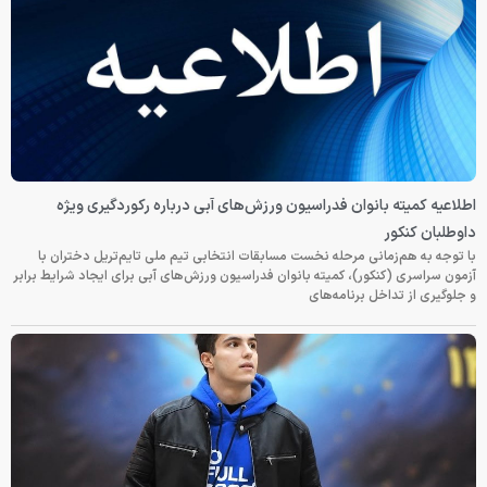
اطلاعیه کمیته بانوان فدراسیون ورزش‌های آبی درباره رکوردگیری ویژه
داوطلبان کنکور
با توجه به هم‌زمانی مرحله نخست مسابقات انتخابی تیم ملی تایم‌تریل دختران با
آزمون سراسری (کنکور)، کمیته بانوان فدراسیون ورزش‌های آبی برای ایجاد شرایط برابر
و جلوگیری از تداخل برنامه‌های