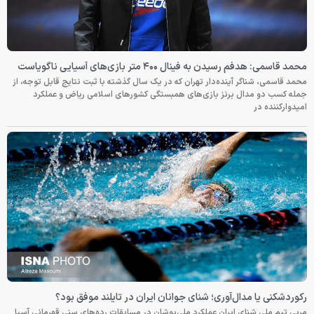
محمد قاسمی: هدفم رسیدن به فینال ۴۰۰ متر بازی‌های آسیایی ناگویاست
محمد قاسمی، شناگر آینده‌دار تهران که در یک سال گذشته با ثبت نتایج قابل توجه، از
جمله کسب دو مدال برنز بازی‌های همبستگی کشورهای اسلامی ریاض و عملکرد
امیدوارکننده در
رکوردشکنی یا مدال‌آوری؛ شنای جوانان ایران در تایلند موفق بود؟
مربی تیم ملی شنای ایران عملکرد ملی‌پوشان در مسابقات رده‌های سنی قهرمانی آسیا