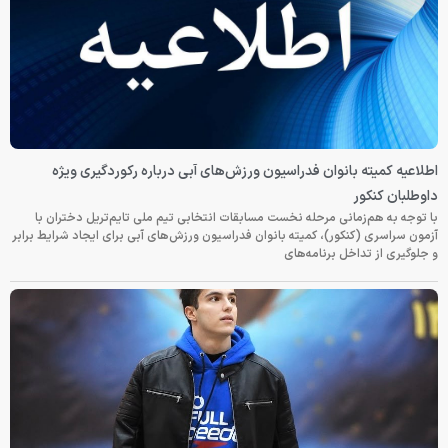
اطلاعیه کمیته بانوان فدراسیون ورزش‌های آبی درباره رکوردگیری ویژه
داوطلبان کنکور
با توجه به هم‌زمانی مرحله نخست مسابقات انتخابی تیم ملی تایم‌تریل دختران با
آزمون سراسری (کنکور)، کمیته بانوان فدراسیون ورزش‌های آبی برای ایجاد شرایط برابر
و جلوگیری از تداخل برنامه‌های