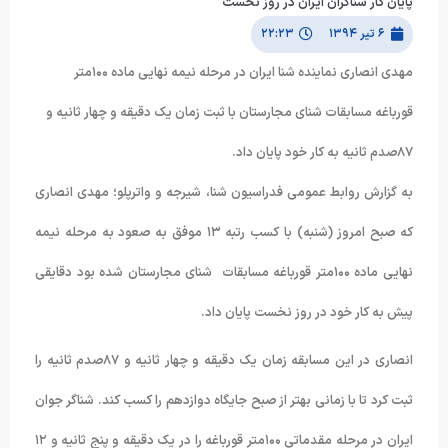
پایان کار شناگران ایران در روز نخست
۶ تیر ۱۳۹۴
۲۲:۲۳
مهدي انصاري نماينده شنا ايران در مرحله نيمه نهايي ماده ١٠٠متر
قورباغه مسابقات شناي مجارستان با ثبت زمان يك دقيقه و چهار ثانيه و
٨٧صدم ثانيه به كار خود پايان داد.
به گزارش روابط عمومی فدراسیون شنا، شیرجه و واترپلو؛ مهدی انصاری
که صبح امروز (شنبه) با کسب رتبه ١٣ موفق به صعود به مرحله نیمه
نهایی ماده ١٠٠متر قورباغه مسابقات شنای مجارستان شده بود دقایقی
پیش به کار خود در روز نخست پایان داد.
انصاری در این مسابقه زمان یک دقیقه و چهار ثانیه و ٨٧صدم ثانیه را
ثبت کرد تا با زمانی بهتر از صبح جایگاه دوازدهم را کسب کند. شناگر جوان
ایران در مرحله مقدماتی ١٠٠متر قورباغه را در یک دقیقه و پنج ثانیه و ۱۲