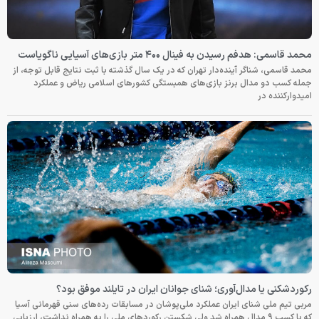
محمد قاسمی: هدفم رسیدن به فینال ۴۰۰ متر بازی‌های آسیایی ناگویاست
محمد قاسمی، شناگر آینده‌دار تهران که در یک سال گذشته با ثبت نتایج قابل توجه، از
جمله کسب دو مدال برنز بازی‌های همبستگی کشورهای اسلامی ریاض و عملکرد
امیدوارکننده در
رکوردشکنی یا مدال‌آوری؛ شنای جوانان ایران در تایلند موفق بود؟
مربی تیم ملی شنای ایران عملکرد ملی‌پوشان در مسابقات رده‌های سنی قهرمانی آسیا
که با کسب ۹ مدال همراه شد ولی شکستن رکوردهای ملی را به همراه نداشت، ارزیابی