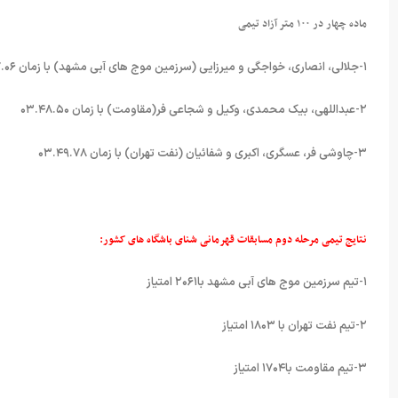
ماده چهار در ۱۰۰ متر آزاد تیمی
۱-جلالی، انصاری، خواجگی و میرزایی (سرزمین موج های آبی مشهد) با زمان ۰۳.۳۷.۰۶
۲-عبداللهی، بیک محمدی، وکیل و شجاعی فر(مقاومت) با زمان ۰۳.۴۸.۵۰
۳-چاوشی فر، عسگری، اکبری و شفائیان (نفت تهران) با زمان ۰۳.۴۹.۷۸
نتایج تیمی مرحله دوم مسابقات قهرمانی شنای باشگاه های کشور:
۱-تیم سرزمین موج های آبی مشهد با۲۰۶۱ امتیاز
۲-تیم نفت تهران با ۱۸۰۳ امتیاز
۳-تیم مقاومت با۱۷۰۴ امتیاز