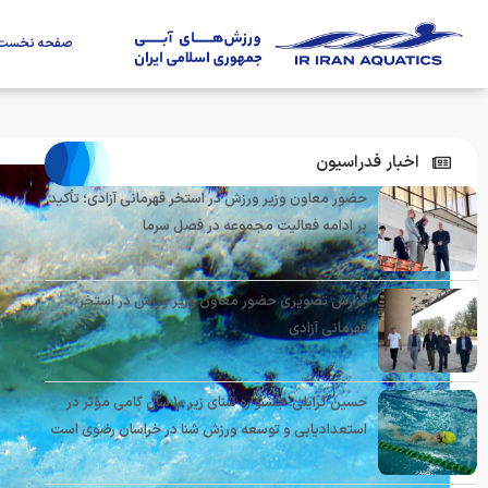
صفحه نخست
اخبار فدراسیون
حضور معاون وزیر ورزش در استخر قهرمانی آزادی؛ تأکید
بر ادامه فعالیت مجموعه در فصل سرما
گزارش تصویری حضور معاون وزیر ورزش در استخر
قهرمانی آزادی
حسین گرایلی: جشنواره شنای زیر ۱۰ سال گامی مؤثر در
استعدادیابی و توسعه ورزش شنا در خراسان رضوی است