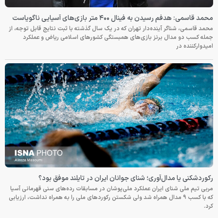
محمد قاسمی: هدفم رسیدن به فینال ۴۰۰ متر بازی‌های آسیایی ناگویاست
محمد قاسمی، شناگر آینده‌دار تهران که در یک سال گذشته با ثبت نتایج قابل توجه، از
جمله کسب دو مدال برنز بازی‌های همبستگی کشورهای اسلامی ریاض و عملکرد
امیدوارکننده در
رکوردشکنی یا مدال‌آوری؛ شنای جوانان ایران در تایلند موفق بود؟
مربی تیم ملی شنای ایران عملکرد ملی‌پوشان در مسابقات رده‌های سنی قهرمانی آسیا
که با کسب ۹ مدال همراه شد ولی شکستن رکوردهای ملی را به همراه نداشت، ارزیابی
کرد.