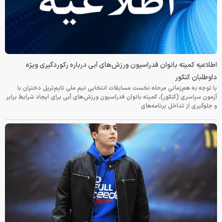
اطلاعیه کمیته بانوان فدراسیون ورزش‌های آبی درباره رکوردگیری ویژه
داوطلبان کنکور
با توجه به هم‌زمانی مرحله نخست مسابقات انتخابی تیم ملی تایم‌تریل دختران با
آزمون سراسری (کنکور)، کمیته بانوان فدراسیون ورزش‌های آبی برای ایجاد شرایط برابر
و جلوگیری از تداخل برنامه‌های