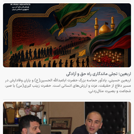
اربعین؛ تجلی ماندگاری راه حق و آزادگی
اربعین حسینی، یادآور حماسه بزرگ حضرت اباعبدالله الحسین(ع) و یاران وفادارش در
مسیر دفاع از حقیقت، عزت و ارزش‌های انسانی است. حضرت زینب کبری(س) با صبر،
شجاعت و بصیرت مثال‌زدنی،