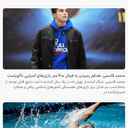
محمد قاسمی: هدفم رسیدن به فینال ۴۰۰ متر بازی‌های آسیایی ناگویاست
محمد قاسمی، شناگر آینده‌دار تهران که در یک سال گذشته با ثبت نتایج قابل توجه، از
جمله کسب دو مدال برنز بازی‌های همبستگی کشورهای اسلامی ریاض و عملکرد
امیدوارکننده در