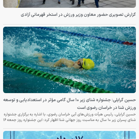
گزارش تصویری حضور معاون وزیر ورزش در استخر قهرمانی آزادی
حسین گرایلی: جشنواره شنای زیر ۱۰ سال گامی مؤثر در استعدادیابی و توسعه
ورزش شنا در خراسان رضوی است
حسین گرایلی، رئیس هیأت ورزش‌های آبی خراسان رضوی، با اشاره به برگزاری جشنواره
شنای پسران زیر ۱۰ سال به مناسبت روز جهانی شنا اظهار کرد: این جشنواره روز جمعه‌ ۱۶