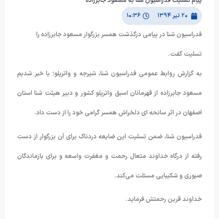
پیام تسلیت فدراسیون شنا به مسعود جابرزاده
۲۰ تیر ۱۳۹۴
۱۰:۳۶
فدراسیون شنا در پیامی درگذشت همسر بزرگوار مسعود جابرزاده را
تسلیت گفت.
به گزارش روابط عمومی فدراسیون شنا، شیرجه و واترپلو؛ با خبر شدیم
مسعود جابرزاده از قهرمانان اسبق واترپلو کشور و دبیر هیئت شنا استان
اصفهان در اثر سانحه ای دلخراش همسر گرامی خود را از دست داد.
فدراسیون شنا، ضمن تسلیت این ضایعه دردناک برای آن بزرگوار از دست
رفته از درگاه خداوند متعال رحمت و مغفرت واسعه و برای بازماندگان
صبوری و شکیبایی مسئلت می‌کند.
خداوند قرین رحمتش فرماید.