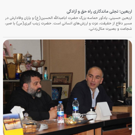
اربعین؛ تجلی ماندگاری راه حق و آزادگی
اربعین حسینی، یادآور حماسه بزرگ حضرت اباعبدالله الحسین(ع) و یاران وفادارش در
مسیر دفاع از حقیقت، عزت و ارزش‌های انسانی است. حضرت زینب کبری(س) با صبر،
شجاعت و بصیرت مثال‌زدنی،