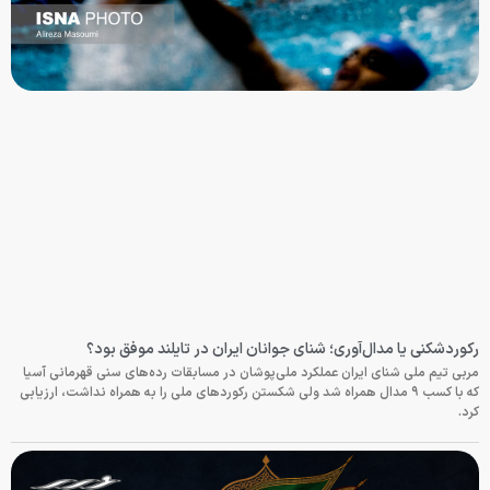
رکوردشکنی یا مدال‌آوری؛ شنای جوانان ایران در تایلند موفق بود؟
مربی تیم ملی شنای ایران عملکرد ملی‌پوشان در مسابقات رده‌های سنی قهرمانی آسیا
که با کسب ۹ مدال همراه شد ولی شکستن رکوردهای ملی را به همراه نداشت، ارزیابی
کرد.