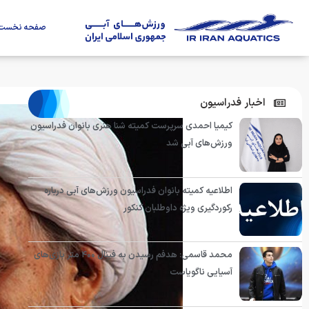
صفحه نخست
اخبار فدراسیون
کیمیا احمدی سرپرست کمیته شنا هنری بانوان فدراسیون
ورزش‌های آبی شد
اطلاعیه کمیته بانوان فدراسیون ورزش‌های آبی درباره
رکوردگیری ویژه داوطلبان کنکور
محمد قاسمی: هدفم رسیدن به فینال ۴۰۰ متر بازی‌های
آسیایی ناگویاست