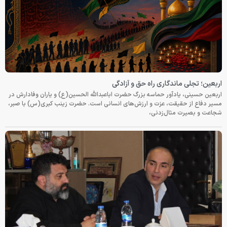
اربعین؛ تجلی ماندگاری راه حق و آزادگی
اربعین حسینی، یادآور حماسه بزرگ حضرت اباعبدالله الحسین(ع) و یاران وفادارش در
مسیر دفاع از حقیقت، عزت و ارزش‌های انسانی است. حضرت زینب کبری(س) با صبر،
شجاعت و بصیرت مثال‌زدنی،