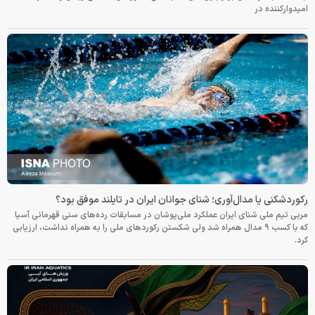
امیدوارکننده در
رکوردشکنی یا مدال‌آوری؛ شنای جوانان ایران در تایلند موفق بود؟
مربی تیم ملی شنای ایران عملکرد ملی‌پوشان در مسابقات رده‌های سنی قهرمانی آسیا
که با کسب ۹ مدال همراه شد ولی شکستن رکوردهای ملی را به همراه نداشت، ارزیابی
کرد.