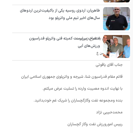
طاهریان: اردوی روسیه یکی از باکیفیت‌ترین اردوهای
سال‌های اخیر تیم ملی واترپلو بود
انتصاب سرپرست کمیته فنی واترپلو فدراسیون
متن این پیام به شرح زیر است:
ورزش‌های آبی
بسم رب الحسین ع
جناب آقای یاقوتی
قائم مقام فدراسیون شنا، شیرجه و واترپلوی جمهوری اسلامی ایران
با نهایت اندوه مصیبت وارده را تسلیت عرض میکنم.
بنده ومجموعه نفت وگازگچساران را شریک غم خودبدانید.
محمدحبیبی نژاد
رییس امورورزش نفت وگاز گچساران