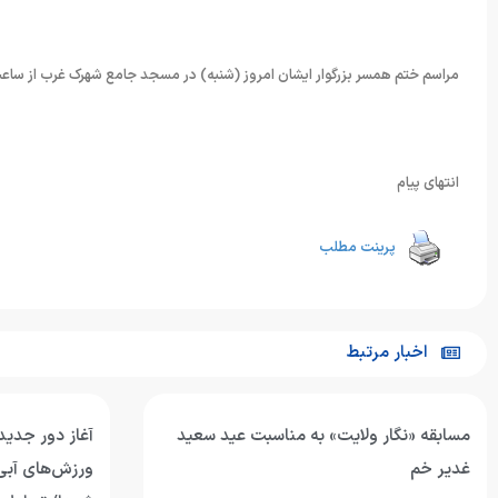
مراسم ختم همسر بزرگوار ایشان امروز (شنبه) در مسجد جامع شهرک غرب از ساعت ۱۵:۳۰ الی ۱۷ برگزار خواهد شد. حضور سروران موجب تسلی بازماندگان 
انتهای پیام
پرینت مطلب
اخبار مرتبط
مسابقه «نگار ولایت» به مناسبت عید سعید
آغاز دور جدید
غدیر خم
ورزش‌های آبی 