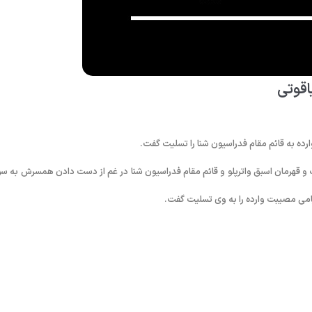
اقوتی
ه به قائم مقام فدراسیون شنا را تسلیت گفت.
 و قهرمان اسبق واترپلو و قائم مقام فدراسیون شنا در غم از دست دادن همسرش به س
می مصیبت وارده را به وی تسلیت گفت.