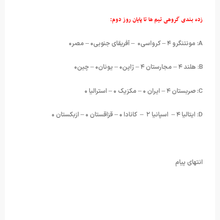
زده بندی گروهی تیم ها تا پایان روز دوم:
A: مونتنگرو ۴ – کرواسی۰ – آفریقای جنوبی۰ – مصر۰
B: هلند ۴ – مجارستان ۴ – ژاپن۰ – یونان۰ – چین۰
C: صربستان ۴ – ایران ۰ – مکزیک ۰ – استرالیا ۰
D: ایتالیا ۴ – اسپانیا ۲ – کانادا ۰ – قزاقستان ۰ – ازبکستان ۰
انتهای پیام