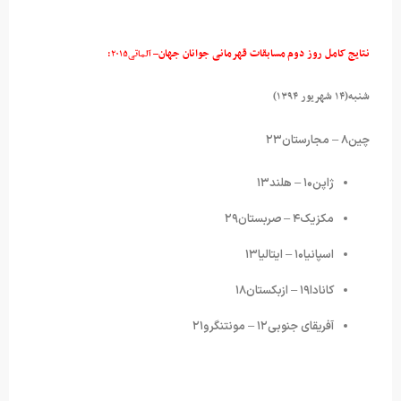
نتایج کامل روز دوم مسابقات قهرمانی جوانان جهان
– آلماتی۲۰۱۵:
شنبه(۱۴ شهریور ۱۳۹۴)
چین۸ – مجارستان۲۳
ژاپن۱۰ – هلند۱۳
مکزیک۴ – صربستان۲۹
اسپانیا۱۰ – ایتالیا۱۳
کانادا۱۹ – ازبکستان۱۸
آفریقای جنوبی۱۲ – مونتنگرو۲۱