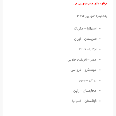
برنامه بازی های
سومبن روز:
یکشنبه(۱۵شهریور ۱۳۹۴)
استرالیا – مکزیک
صربستان – ایران
ایتالیا – کانادا
مصر – آفریقای جنوبی
مونتنگرو – کرواسی
یونان – چین
مجارستان – ژاپن
قزاقستان – اسپانیا