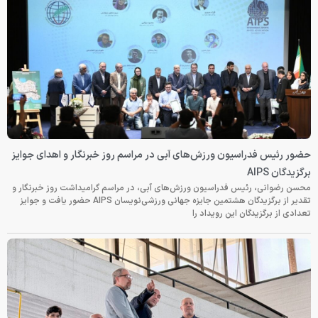
حضور رئیس فدراسیون ورزش‌های آبی در مراسم روز خبرنگار و اهدای جوایز
برگزیدگان AIPS
محسن رضوانی، رئیس فدراسیون ورزش‌های آبی، در مراسم گرامیداشت روز خبرنگار و
تقدیر از برگزیدگان هشتمین جایزه جهانی ورزشی‌نویسان AIPS حضور یافت و جوایز
تعدادی از برگزیدگان این رویداد را