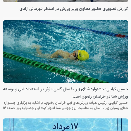
گزارش تصویری حضور معاون وزیر ورزش در استخر قهرمانی آزادی
حسین گرایلی: جشنواره شنای زیر ۱۰ سال گامی مؤثر در استعدادیابی و توسعه
ورزش شنا در خراسان رضوی است
حسین گرایلی، رئیس هیأت ورزش‌های آبی خراسان رضوی، با اشاره به برگزاری جشنواره
شنای پسران زیر ۱۰ سال به مناسبت روز جهانی شنا اظهار کرد: این جشنواره روز جمعه‌ ۱۶