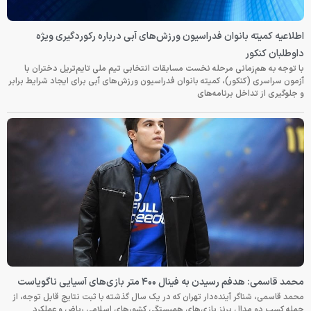
اطلاعیه کمیته بانوان فدراسیون ورزش‌های آبی درباره رکوردگیری ویژه
داوطلبان کنکور
با توجه به هم‌زمانی مرحله نخست مسابقات انتخابی تیم ملی تایم‌تریل دختران با
آزمون سراسری (کنکور)، کمیته بانوان فدراسیون ورزش‌های آبی برای ایجاد شرایط برابر
و جلوگیری از تداخل برنامه‌های
محمد قاسمی: هدفم رسیدن به فینال ۴۰۰ متر بازی‌های آسیایی ناگویاست
محمد قاسمی، شناگر آینده‌دار تهران که در یک سال گذشته با ثبت نتایج قابل توجه، از
جمله کسب دو مدال برنز بازی‌های همبستگی کشورهای اسلامی ریاض و عملکرد