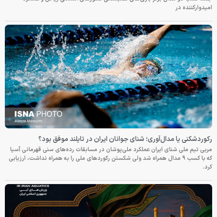
امیدوارکننده در
رکوردشکنی یا مدال‌آوری؛ شنای جوانان ایران در تایلند موفق بود؟
مربی تیم ملی شنای ایران عملکرد ملی‌پوشان در مسابقات رده‌های سنی قهرمانی آسیا
که با کسب ۹ مدال همراه شد ولی شکستن رکوردهای ملی را به همراه نداشت، ارزیابی
کرد.