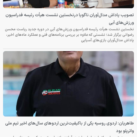
تصویب پاداش مدال‌آوران ناگویا درنخستین نشست هیأت رئیسه فدراسیون
ورزش‌های آبی
نخستین نشست هیأت رئیسه فدراسیون ورزش‌های آبی در دوره جدید ریاست محسن
رضوانی برگزار شد؛ نشستی که علاوه بر بررسی برنامه‌های فنی و عملکرد ماه‌های اخیر،
پاداش مدال‌آوران بازی‌های آسیایی
طاهریان: اردوی روسیه یکی از باکیفیت‌ترین اردوهای سال‌های اخیر تیم ملی
واترپلو بود