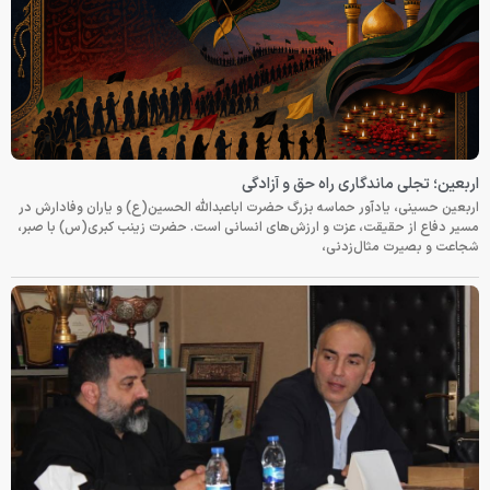
اربعین؛ تجلی ماندگاری راه حق و آزادگی
اربعین حسینی، یادآور حماسه بزرگ حضرت اباعبدالله الحسین(ع) و یاران وفادارش در
مسیر دفاع از حقیقت، عزت و ارزش‌های انسانی است. حضرت زینب کبری(س) با صبر،
شجاعت و بصیرت مثال‌زدنی،