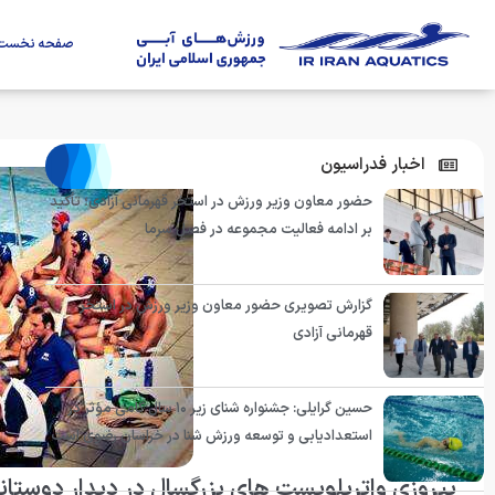
صفحه نخست
اخبار فدراسیون
حضور معاون وزیر ورزش در استخر قهرمانی آزادی؛ تأکید
بر ادامه فعالیت مجموعه در فصل سرما
گزارش تصویری حضور معاون وزیر ورزش در استخر
قهرمانی آزادی
حسین گرایلی: جشنواره شنای زیر ۱۰ سال گامی مؤثر در
استعدادیابی و توسعه ورزش شنا در خراسان رضوی است
پیروزی واترپلویست های بزرگسال در دیدار دوستان