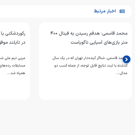
اخبار مرتبط
رکوردشکنی یا مدال‌آوری؛ شنای جوانان ایران
اربعین؛ تجلی 
در تایلند موفق بود؟
اربعین حسینی، ی
الحسین(ع) و یار
مربی تیم ملی شنای ایران عملکرد ملی‌پوشان در
عزت و ارزش‌های
مسابقات رده‌های سنی قهرمانی آسیا که با کسب ۹ مدال
همراه شد…