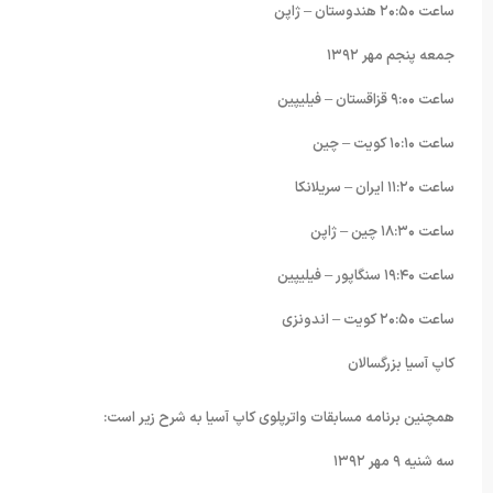
ساعت ٢۰:۵۰ هندوستان – ژاپن
جمعه پنجم مهر ١٣٩٢
ساعت ٩:۰۰ قزاقستان – فیلیپین
ساعت ١۰:١۰ کویت – چین
ساعت ١١:٢۰ ایران – سریلانکا
ساعت ١٨:٣۰ چین – ژاپن
ساعت ١٩:۴۰ سنگاپور – فیلیپین
ساعت ٢۰:۵۰ کویت – اندونزی
کاپ آسیا بزرگسالان
همچنین برنامه مسابقات واترپلوی کاپ آسیا به شرح زیر است:
سه شنیه ٩ مهر ١٣٩٢