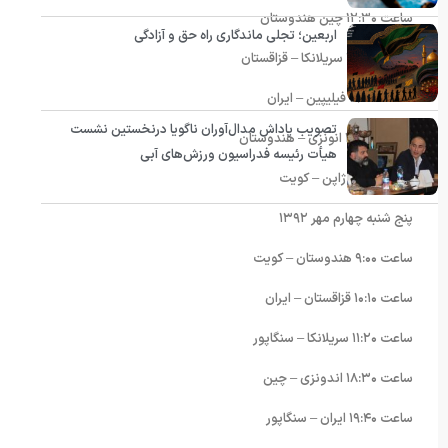
ساعت ١٢:٣۰ چین هندوستان
اربعین؛ تجلی ماندگاری راه حق و آزادگی
ساعت ١٨:٣۰ سریلانکا – قزاقستان
ساعت ١٩:۴۰ فیلیپین – ایران
تصویب پاداش مدال‌آوران ناگویا درنخستین نشست
ساعت ٢۰:۵۰ انونزی – هندوستان
هیأت رئیسه فدراسیون ورزش‌های آبی
ساعت٢٢:۰۰ ژاپن – کویت
پنج شنبه چهارم مهر ١٣٩٢
ساعت ٩:۰۰ هندوستان – کویت
ساعت ١۰:١۰ قزاقستان – ایران
ساعت ١١:٢۰ سریلانکا – سنگاپور
ساعت ١٨:٣۰ اندونزی – چین
ساعت ١٩:۴۰ ایران – سنگاپور