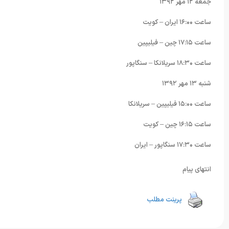
جمعه ١٢ مهر ١٣٩٢
ساعت ١۶:۰۰ ایران – کویت
ساعت ١٧:١۵ چین – فیلیپین
ساعت ١٨:٣۰ سریلانکا – سنگاپور
شنبه ١٣ مهر ١٣٩٢
ساعت ١۵:۰۰ فیلیپین – سریلانکا
ساعت ١۶:١۵ چین – کویت
ساعت ١٧:٣۰ سنگاپور – ایران
انتهای پیام
پرینت مطلب