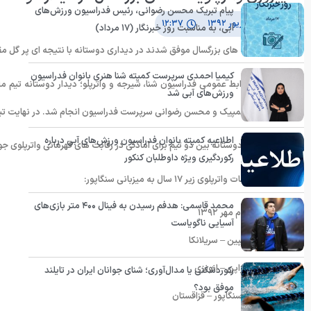
پیام تبریک محسن رضوانی، رئیس فدراسیون ورزش‌های
۲۷ شهریور ۱۳۹۲
۱۲:۳۷
آبی، به مناسبت روز خبرنگار (۱۷ مرداد)
واترپلوئیست های بزرگسال موفق شدند در دیداری دوستانه با نتیجه ای پر گل مق
کیمیا احمدی سرپرست کمیته شنا هنری بانوان فدراسیون
به گزارش روابط عمومی فدراسیون شنا، شیرجه و واترپلو؛ دیدار دوستانه تیم م
ورزش‌های آبی شد
کمیته ملی المپیک و محسن رضوانی سرپرست فدراسیون انجام شد. در نهایت تیم ملی واترپلوی
اطلاعیه کمیته بانوان فدراسیون ورزش‌های آبی درباره
این مسابقه دوستانه بین دو تیم برای آمادگی در رقابت های قهرمانی واترپلوی جوان
رکوردگیری ویژه داوطلبان کنکور
برنامه مسابقات واترپلوی زیر ١٧ سال به میزبانی سنگاپور:
محمد قاسمی: هدفم رسیدن به فینال ۴۰۰ متر بازی‌های
چهارشنبه سوم مهر ١٣٩٢
آسیایی ناگویاست
ساعت ٩ فیلیپین – سریلانکا
ساعت ١۰:١۰ ژاپن – انونزی
رکوردشکنی یا مدال‌آوری؛ شنای جوانان ایران در تایلند
موفق بود؟
ساعت ١١:٢۰ سنگاپور – قزاقستان