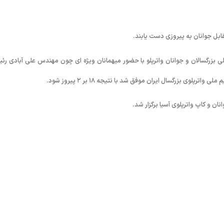
ابل جوانان به پیروزی دست یابند.
لی بزرگسالان و جوانان واترپلو با حضور میهمانان ویژه ای چون مهندس علی آبادی رئ
 بزرگسال ایران موفق شد با نتیجه ١٨ بر ٢ پیروز شود.
ان و کاپ واترپلوی آسیا برگزار شد.