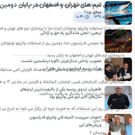
پیشتازی تیم های تهران و اصفهان در پایان دومین 
رکوردشکنی یا مدال‌آوری؛ شنای جوانان ایران در تایلند
موفق بود؟
۱۵ اسفند ۱۳۹۱
۱۰:۴۱
دومین روز از مسابقات واترپلو نوجوانان آینده ساز با پیشتازی تیم های تهران و اص
اربعین؛ تجلی ماندگاری راه حق و آزادگی
با پیشتازی تیم های تهران و اصفهان به پایان رسید.
تصویب پاداش مدال‌آوران ناگویا درنخستین نشست
هیأت رئیسه فدراسیون ورزش‌های آبی
طاهریان: اردوی روسیه یکی از باکیفیت‌ترین اردوهای
قزوین، خوزستان و زنجان با یکدیگر به رقابت پرداختند.
سال‌های اخیر تیم ملی واترپلو بود
نتایج دومین روز این مسابقات که به صورت دوره ای برگزار می شود به شرح زیر 
انتصاب سرپرست کمیته فنی واترپلو فدراسیون
رده سنی ١٣-١۴ سال:
ورزش‌های آبی
زنجان ٣ – خوزستان ٢