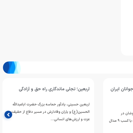
وانان ایران
اربعین؛ تجلی ماندگاری راه حق و آزادگی
اربعین حسینی، یادآور حماسه بزرگ حضرت اباعبدالله
الحسین(ع) و یاران وفادارش در مسیر دفاع از حقیقت،
وشان در
عزت و ارزش‌های انسانی…
مسابقات رده‌های سنی قهرمانی آسیا که با کسب ۹ مدال