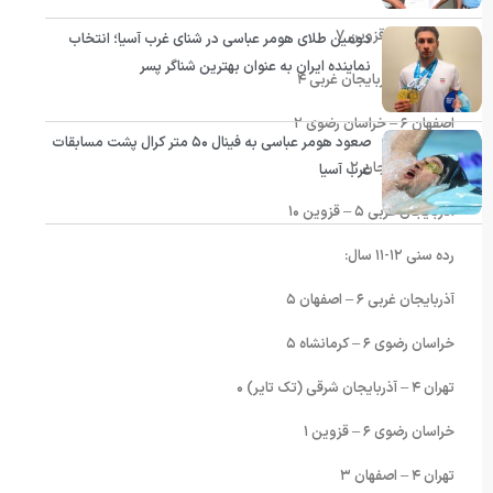
اصفهان ٨ – قزوین ٧
دومین طلای هومر عباسی در شنای غرب آسیا؛ انتخاب
نماینده ایران به عنوان بهترین شناگر پسر
تهران ۵ – آذربایجان غربی ۴
اصفهان ۶ – خراسان رضوی ٢
صعود هومر عباسی به فینال ۵۰ متر کرال پشت مسابقات
تهران ٧ – زنجان ٢
غرب آسیا
آذربایجان غربی ۵ – قزوین ١۰
رده سنی ١٢-١١ سال:
آذربایجان غربی ۶ – اصفهان ۵
خراسان رضوی ۶ – کرمانشاه ۵
تهران ۴ – آذربایجان شرقی (تک تایر) ۰
خراسان رضوی ۶ – قزوین ١
تهران ۴ – اصفهان ٣