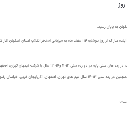
روز
فهان به پایان رسید.
به گزارش روابط عمومی فدراسیون شنا، دومین روز از مسابقات واترپلو نوجوانان آینده ساز که از روز دوشنبه ١۴ اسفند ماه به میزبانی استخر انقلاب استان اصفهان 
در این رقابتها هفت تیم برتر واترپلو رده سنی کشور با هدف افزایش کمی مسابقات در رده های سنی پایه در دو رده سنی ١٢-١١ و١۴-١٣ سال با شرکت تیمهای ته
آذربایجان شرقی، آذربایجان غربی، خراسان، کرمانشاه و قزوین در رده زیر ١٢ و همچنین در رده سنی ١٣-١۴ سال تیم های تهران، اصفهان، آذربایجان غربی، خراسا
است: