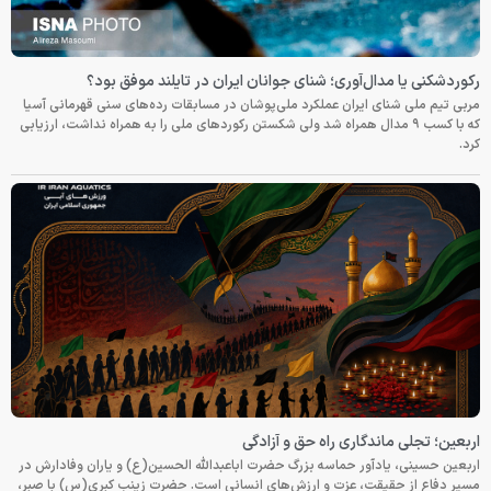
رکوردشکنی یا مدال‌آوری؛ شنای جوانان ایران در تایلند موفق بود؟
مربی تیم ملی شنای ایران عملکرد ملی‌پوشان در مسابقات رده‌های سنی قهرمانی آسیا
که با کسب ۹ مدال همراه شد ولی شکستن رکوردهای ملی را به همراه نداشت، ارزیابی
کرد.
اربعین؛ تجلی ماندگاری راه حق و آزادگی
اربعین حسینی، یادآور حماسه بزرگ حضرت اباعبدالله الحسین(ع) و یاران وفادارش در
مسیر دفاع از حقیقت، عزت و ارزش‌های انسانی است. حضرت زینب کبری(س) با صبر،