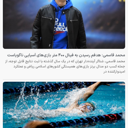
محمد قاسمی: هدفم رسیدن به فینال ۴۰۰ متر بازی‌های آسیایی ناگویاست
محمد قاسمی، شناگر آینده‌دار تهران که در یک سال گذشته با ثبت نتایج قابل توجه، از
جمله کسب دو مدال برنز بازی‌های همبستگی کشورهای اسلامی ریاض و عملکرد
امیدوارکننده در