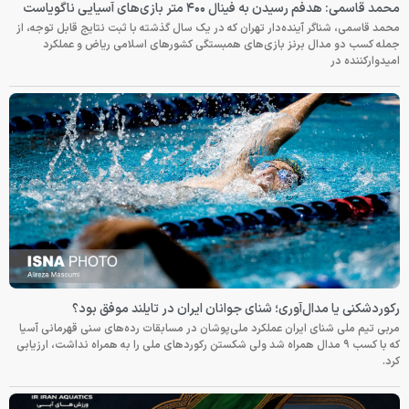
محمد قاسمی: هدفم رسیدن به فینال ۴۰۰ متر بازی‌های آسیایی ناگویاست
محمد قاسمی، شناگر آینده‌دار تهران که در یک سال گذشته با ثبت نتایج قابل توجه، از
جمله کسب دو مدال برنز بازی‌های همبستگی کشورهای اسلامی ریاض و عملکرد
امیدوارکننده در
رکوردشکنی یا مدال‌آوری؛ شنای جوانان ایران در تایلند موفق بود؟
مربی تیم ملی شنای ایران عملکرد ملی‌پوشان در مسابقات رده‌های سنی قهرمانی آسیا
که با کسب ۹ مدال همراه شد ولی شکستن رکوردهای ملی را به همراه نداشت، ارزیابی
کرد.