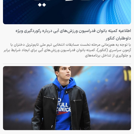
اطلاعیه کمیته بانوان فدراسیون ورزش‌های آبی درباره رکوردگیری ویژه
داوطلبان کنکور
با توجه به هم‌زمانی مرحله نخست مسابقات انتخابی تیم ملی تایم‌تریل دختران با
آزمون سراسری (کنکور)، کمیته بانوان فدراسیون ورزش‌های آبی برای ایجاد شرایط برابر
و جلوگیری از تداخل برنامه‌های