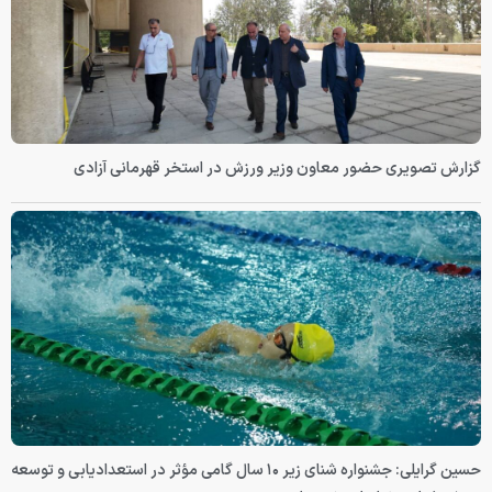
گزارش تصویری حضور معاون وزیر ورزش در استخر قهرمانی آزادی
حسین گرایلی: جشنواره شنای زیر ۱۰ سال گامی مؤثر در استعدادیابی و توسعه