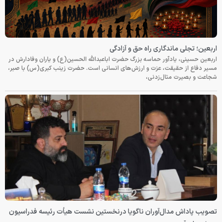
اربعین؛ تجلی ماندگاری راه حق و آزادگی
اربعین حسینی، یادآور حماسه بزرگ حضرت اباعبدالله الحسین(ع) و یاران وفادارش در
مسیر دفاع از حقیقت، عزت و ارزش‌های انسانی است. حضرت زینب کبری(س) با صبر،
شجاعت و بصیرت مثال‌زدنی،
تصویب پاداش مدال‌آوران ناگویا درنخستین نشست هیأت رئیسه فدراسیون