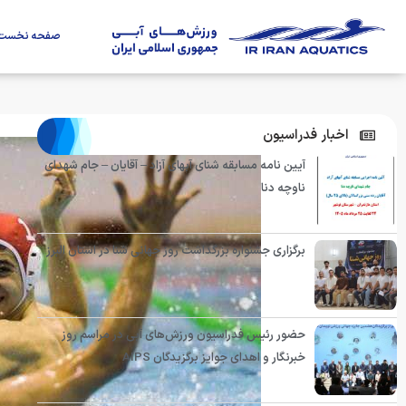
صفحه نخست
اخبار فدراسیون
آیین نامه مسابقه شنای آبهای آزاد – آقایان – جام شهدای
ناوچه دنا
برگزاری جشنواره بزرگداشت روز جهانی شنا در استان البرز
حضور رئیس فدراسیون ورزش‌های آبی در مراسم روز
خبرنگار و اهدای جوایز برگزیدگان AIPS