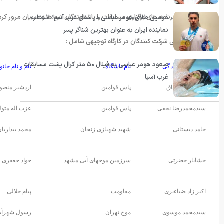
داوران شنا) برنامه های برگزاری مسابقات را با نمایندگان تیم ها و مربیان مرور
دومین طلای هومر عباسی در شنای غرب آسیا؛ انتخاب
نماینده ایران به عنوان بهترین شناگر پسر
اسامی شرکت کنندگان در کارگاه توجیهی شامل :
صعود هومر عباسی به فینال ۵۰ متر کرال پشت مسابقات
نام و نام خانوادگی
نام باشگاه
نام و نام خانو
غرب آسیا
حشمت اله اجاق
پاس قوامین
اردشیر منصو
سیدمحمدرضا نجفی
پاس قوامین
عزت اله متول
حامد دبستانی
شهید شهبازی زنجان
محمد بیداریان
خشایار حضرتی
سرزمین موجهای آبی مشهد
جواد جعفری
اکبر زاد ضیاءبری
مقاومت
پیام جلالی
سیدمحمد موسوی
موج تهران
رسول شهرآبا