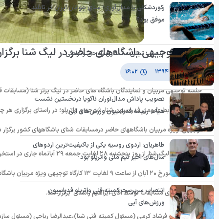
رکوردشکنی یا مدال‌آوری؛ شنای جوانان ایران در تایلند
موفق بود؟
کارگاه توجیهی باشگاه‌های حاضر در لیگ شنا برگزا
اربعین؛ تجلی ماندگاری راه حق و آزادگی
۲۰ آبان ۱۳۹۴
۱۶:۰۲
جلسه توجیهی مربیان و نمایندگان باشگاه های حاضر در لیگ برتر شنا (مسابقات قه
تصویب پاداش مدال‌آوران ناگویا درنخستین نشست
به گزارش روابط عمومی فدراسیون شنا، شیرجه و واترپلو؛ در راستای برگزاری هر 
هیأت رئیسه فدراسیون ورزش‌های آبی
توجیهی ویژه مربیان باشگاههای حاضر درمسابقات شنای باشگاههای کشور برگزار 
طاهریان: اردوی روسیه یکی از باکیفیت‌ترین اردوهای
سال‌های اخیر تیم ملی واترپلو بود
(چهارشنبه) مورخ ۲۰ آبان از ساعت ۹ لغایت ۱۳
انتصاب سرپرست کمیته فنی واترپلو فدراسیون
و نحوه برگزاری مسابقات توسط آقای ابراهیم راشدی برگزار شد.
ورزش‌های آبی
در این جلسه فرشاد کرمی (مسئول کمیته فنی شنا)،عبدالرضا ریاحی (مسئول سازما