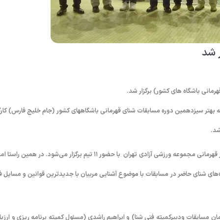
ر شد
رمانی باشگاه های کشور) برگزار شد.
چه بهتر سیزدهمین دوره مسابقات شنای قهرمانی باشگاههای کشور (جام خلیج فارس) کارگ
شد.
اولین مرحله لیگ شنا از روز پنجشنبه ۲۸ لغایت جمعه ۲۹ آبانماه جاری در استخر قهرمانی مجموعه ورزشی آزادی تهران با حضور ۱۱ تیم برگزار می‌شود. در همین 
 کارگاه توجیهی ویژه مربیان باشگاه‌های شنای حاضر در مسابقات با موضوع آشنایی مربیان با جدیدترین قوانین و مسایل 
ن مسابقات ودبیرکمیته فنی شنا) و ابراهیم راشدی (مسئول کمیته برنامه ریزی و ارزیا