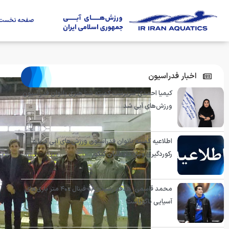
صفحه نخست
اخبار فدراسیون
کیمیا احمدی سرپرست کمیته شنا هنری بانوان فدراسیون
ورزش‌های آبی شد
اطلاعیه کمیته بانوان فدراسیون ورزش‌های آبی درباره
رکوردگیری ویژه داوطلبان کنکور
محمد قاسمی: هدفم رسیدن به فینال ۴۰۰ متر بازی‌های
آسیایی ناگویاست