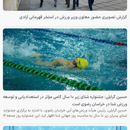
گزارش تصویری حضور معاون وزیر ورزش در استخر قهرمانی آزادی
حسین گرایلی: جشنواره شنای زیر ۱۰ سال گامی مؤثر در استعدادیابی و توسعه
ورزش شنا در خراسان رضوی است
حسین گرایلی، رئیس هیأت ورزش‌های آبی خراسان رضوی، با اشاره به برگزاری جشنواره
شنای پسران زیر ۱۰ سال به مناسبت روز جهانی شنا اظهار کرد: این جشنواره روز جمعه‌ ۱۶