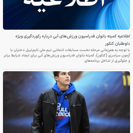
اطلاعیه کمیته بانوان فدراسیون ورزش‌های آبی درباره رکوردگیری ویژه
داوطلبان کنکور
با توجه به هم‌زمانی مرحله نخست مسابقات انتخابی تیم ملی تایم‌تریل دختران با
آزمون سراسری (کنکور)، کمیته بانوان فدراسیون ورزش‌های آبی برای ایجاد شرایط برابر
و جلوگیری از تداخل برنامه‌های