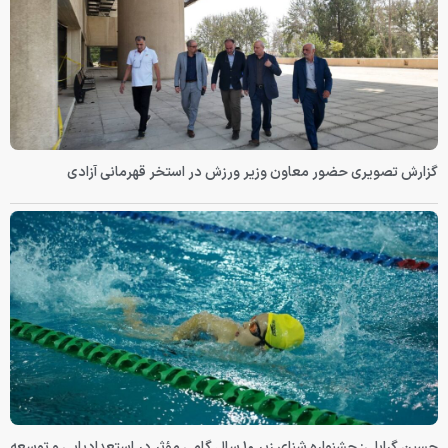
گزارش تصویری حضور معاون وزیر ورزش در استخر قهرمانی آزادی
حسین گرایلی: جشنواره شنای زیر ۱۰ سال گامی مؤثر در استعدادیابی و توسعه