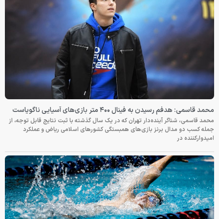
محمد قاسمی: هدفم رسیدن به فینال ۴۰۰ متر بازی‌های آسیایی ناگویاست
محمد قاسمی، شناگر آینده‌دار تهران که در یک سال گذشته با ثبت نتایج قابل توجه، از
جمله کسب دو مدال برنز بازی‌های همبستگی کشورهای اسلامی ریاض و عملکرد
امیدوارکننده در