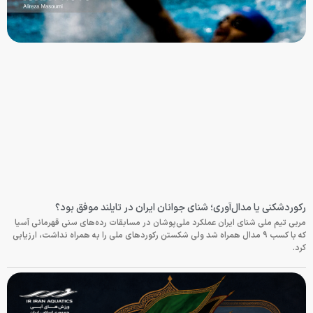
رکوردشکنی یا مدال‌آوری؛ شنای جوانان ایران در تایلند موفق بود؟
مربی تیم ملی شنای ایران عملکرد ملی‌پوشان در مسابقات رده‌های سنی قهرمانی آسیا
که با کسب ۹ مدال همراه شد ولی شکستن رکوردهای ملی را به همراه نداشت، ارزیابی
کرد.