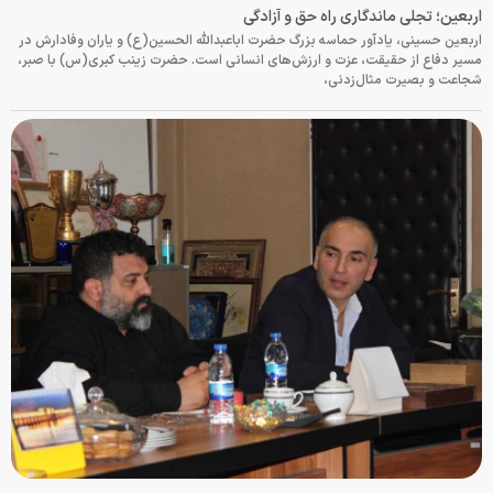
اربعین؛ تجلی ماندگاری راه حق و آزادگی
اربعین حسینی، یادآور حماسه بزرگ حضرت اباعبدالله الحسین(ع) و یاران وفادارش در
مسیر دفاع از حقیقت، عزت و ارزش‌های انسانی است. حضرت زینب کبری(س) با صبر،
شجاعت و بصیرت مثال‌زدنی،