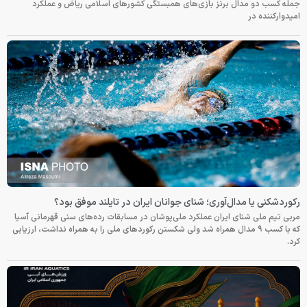
جمله کسب دو مدال برنز بازی‌های همبستگی کشورهای اسلامی ریاض و عملکرد
امیدوارکننده در
رکوردشکنی یا مدال‌آوری؛ شنای جوانان ایران در تایلند موفق بود؟
مربی تیم ملی شنای ایران عملکرد ملی‌پوشان در مسابقات رده‌های سنی قهرمانی آسیا
که با کسب ۹ مدال همراه شد ولی شکستن رکوردهای ملی را به همراه نداشت، ارزیابی
کرد.