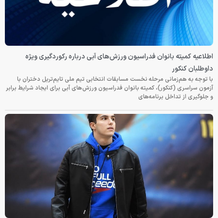
اطلاعیه کمیته بانوان فدراسیون ورزش‌های آبی درباره رکوردگیری ویژه
داوطلبان کنکور
با توجه به هم‌زمانی مرحله نخست مسابقات انتخابی تیم ملی تایم‌تریل دختران با
آزمون سراسری (کنکور)، کمیته بانوان فدراسیون ورزش‌های آبی برای ایجاد شرایط برابر
و جلوگیری از تداخل برنامه‌های