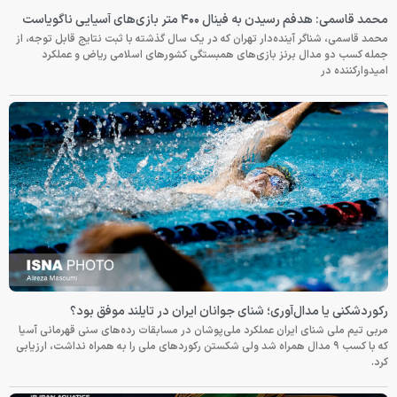
محمد قاسمی: هدفم رسیدن به فینال ۴۰۰ متر بازی‌های آسیایی ناگویاست
محمد قاسمی، شناگر آینده‌دار تهران که در یک سال گذشته با ثبت نتایج قابل توجه، از
جمله کسب دو مدال برنز بازی‌های همبستگی کشورهای اسلامی ریاض و عملکرد
امیدوارکننده در
رکوردشکنی یا مدال‌آوری؛ شنای جوانان ایران در تایلند موفق بود؟
مربی تیم ملی شنای ایران عملکرد ملی‌پوشان در مسابقات رده‌های سنی قهرمانی آسیا
که با کسب ۹ مدال همراه شد ولی شکستن رکوردهای ملی را به همراه نداشت، ارزیابی
کرد.