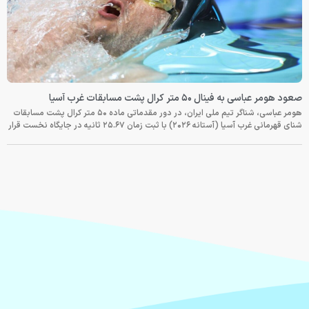
صعود هومر عباسی به فینال ۵۰ متر کرال پشت مسابقات غرب آسیا
هومر عباسی، شناگر تیم ملی ایران، در دور مقدماتی ماده ۵۰ متر کرال پشت مسابقات
شنای قهرمانی غرب آسیا (آستانه ۲۰۲۶) با ثبت زمان ۲۵.۶۷ ثانیه در جایگاه نخست قرار