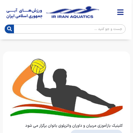
کلینیک بازآموزی مربیان و داوران واترپلوی بانوان برگزار می شود