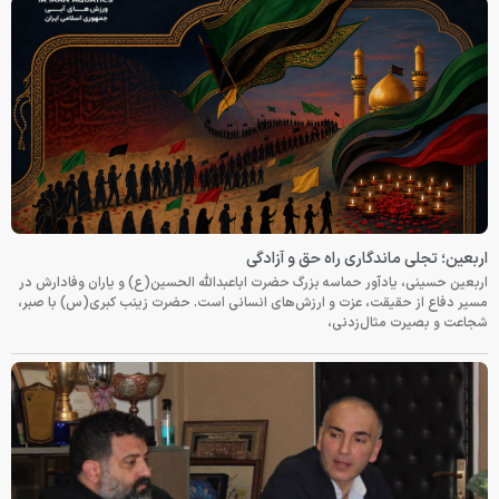
اربعین؛ تجلی ماندگاری راه حق و آزادگی
اربعین حسینی، یادآور حماسه بزرگ حضرت اباعبدالله الحسین(ع) و یاران وفادارش در
مسیر دفاع از حقیقت، عزت و ارزش‌های انسانی است. حضرت زینب کبری(س) با صبر،
شجاعت و بصیرت مثال‌زدنی،