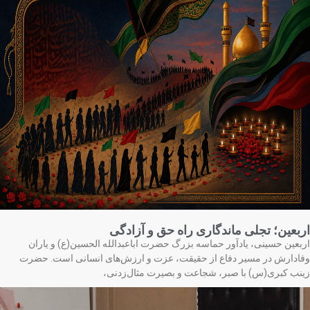
بعین؛ تجلی ماندگاری راه حق و آزادگی
بعین حسینی، یادآور حماسه بزرگ حضرت اباعبدالله الحسین(ع) و یاران
ادارش در مسیر دفاع از حقیقت، عزت و ارزش‌های انسانی است. حضرت
نب کبری(س) با صبر، شجاعت و بصیرت مثال‌زدنی،