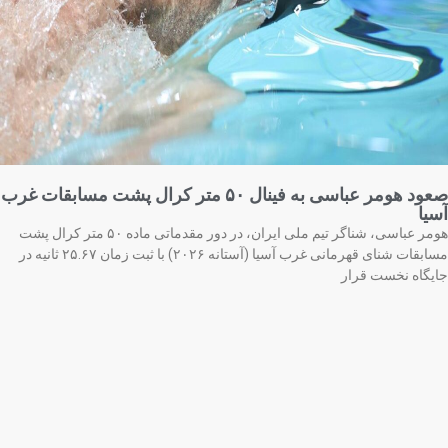
صعود هومر عباسی به فینال ۵۰ متر کرال پشت مسابقات غرب
یا
هومر عباسی، شناگر تیم ملی ایران، در دور مقدماتی ماده ۵۰ متر کرال پشت
مسابقات شنای قهرمانی غرب آسیا (آستانه ۲۰۲۶) با ثبت زمان ۲۵.۶۷ ثانیه در
یگاه نخست قرار