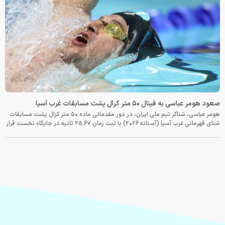
صعود هومر عباسی به فینال ۵۰ متر کرال پشت مسابقات غرب آسیا
هومر عباسی، شناگر تیم ملی ایران، در دور مقدماتی ماده ۵۰ متر کرال پشت مسابقات
شنای قهرمانی غرب آسیا (آستانه ۲۰۲۶) با ثبت زمان ۲۵.۶۷ ثانیه در جایگاه نخست قرار