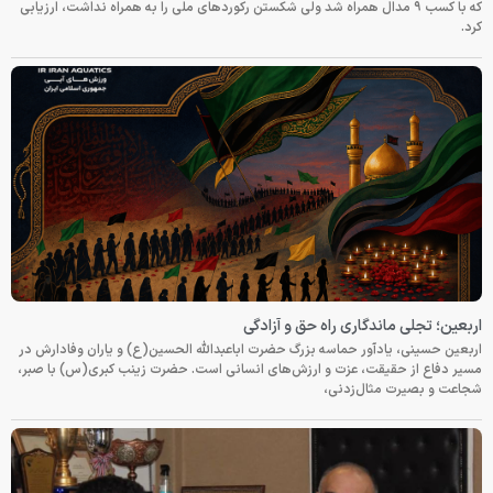
که با کسب ۹ مدال همراه شد ولی شکستن رکوردهای ملی را به همراه نداشت، ارزیابی
کرد.
اربعین؛ تجلی ماندگاری راه حق و آزادگی
اربعین حسینی، یادآور حماسه بزرگ حضرت اباعبدالله الحسین(ع) و یاران وفادارش در
مسیر دفاع از حقیقت، عزت و ارزش‌های انسانی است. حضرت زینب کبری(س) با صبر،
شجاعت و بصیرت مثال‌زدنی،