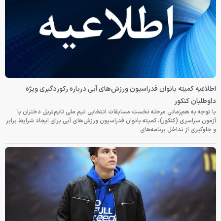
اطلاعیه کمیته بانوان فدراسیون ورزش‌های آبی درباره رکوردگیری ویژه
داوطلبان کنکور
با توجه به هم‌زمانی مرحله نخست مسابقات انتخابی تیم ملی تایم‌تریل دختران با
آزمون سراسری (کنکور)، کمیته بانوان فدراسیون ورزش‌های آبی برای ایجاد شرایط برابر
و جلوگیری از تداخل برنامه‌های