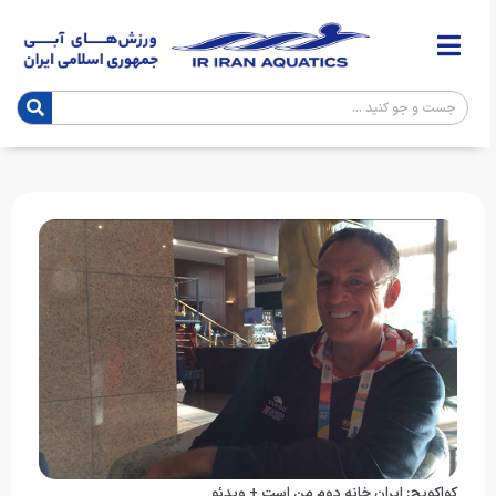
کواکویچ: ایران خانه دوم من است + ویدئو