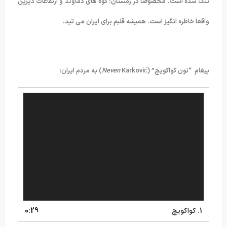
تنگ شده است. مخصوصا در زمستان؛ کوه های دماوند و ارتفاعات دیزین
واقعا خاطره انگیز است. همیشه قلبم برای ایران می تپد.
پیغام “نون کواکویچ” (
Karković) به مردم ایران:
Neven
نمایشگر
ویدیو
1.
کواکویچ
0:29