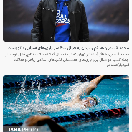
محمد قاسمی: هدفم رسیدن به فینال ۴۰۰ متر بازی‌های آسیایی ناگویاست
محمد قاسمی، شناگر آینده‌دار تهران که در یک سال گذشته با ثبت نتایج قابل توجه، از
جمله کسب دو مدال برنز بازی‌های همبستگی کشورهای اسلامی ریاض و عملکرد
امیدوارکننده در