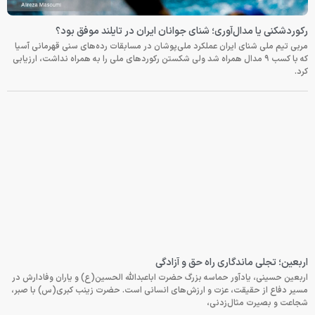
رکوردشکنی یا مدال‌آوری؛ شنای جوانان ایران در تایلند موفق بود؟
مربی تیم ملی شنای ایران عملکرد ملی‌پوشان در مسابقات رده‌های سنی قهرمانی آسیا
که با کسب ۹ مدال همراه شد ولی شکستن رکوردهای ملی را به همراه نداشت، ارزیابی
کرد.
اربعین؛ تجلی ماندگاری راه حق و آزادگی
اربعین حسینی، یادآور حماسه بزرگ حضرت اباعبدالله الحسین(ع) و یاران وفادارش در
مسیر دفاع از حقیقت، عزت و ارزش‌های انسانی است. حضرت زینب کبری(س) با صبر،
شجاعت و بصیرت مثال‌زدنی،