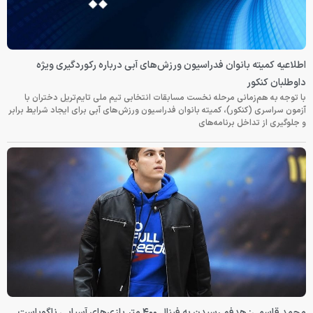
اطلاعیه کمیته بانوان فدراسیون ورزش‌های آبی درباره رکوردگیری ویژه
داوطلبان کنکور
با توجه به هم‌زمانی مرحله نخست مسابقات انتخابی تیم ملی تایم‌تریل دختران با
آزمون سراسری (کنکور)، کمیته بانوان فدراسیون ورزش‌های آبی برای ایجاد شرایط برابر
و جلوگیری از تداخل برنامه‌های
محمد قاسمی: هدفم رسیدن به فینال ۴۰۰ متر بازی‌های آسیایی ناگویاست