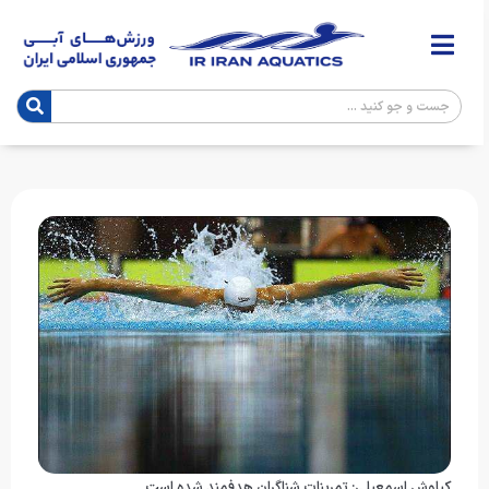
کیاوش اسمعیلی: تمرینات شناگران هدفمند شده است