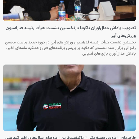
تصویب پاداش مدال‌آوران ناگویا درنخستین نشست هیأت رئیسه فدراسیون
ورزش‌های آبی
نخستین نشست هیأت رئیسه فدراسیون ورزش‌های آبی در دوره جدید ریاست محسن
رضوانی برگزار شد؛ نشستی که علاوه بر بررسی برنامه‌های فنی و عملکرد ماه‌های اخیر،
پاداش مدال‌آوران بازی‌های آسیایی
طاهریان: اردوی روسیه یکی از باکیفیت‌ترین اردوهای سال‌های اخیر تیم ملی