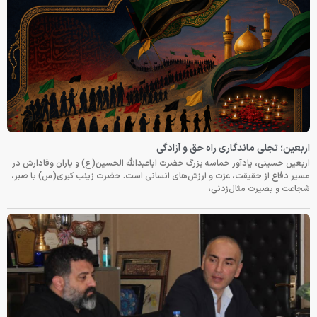
اربعین؛ تجلی ماندگاری راه حق و آزادگی
اربعین حسینی، یادآور حماسه بزرگ حضرت اباعبدالله الحسین(ع) و یاران وفادارش در
مسیر دفاع از حقیقت، عزت و ارزش‌های انسانی است. حضرت زینب کبری(س) با صبر،
شجاعت و بصیرت مثال‌زدنی،