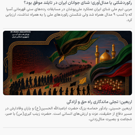
رکوردشکنی یا مدال‌آوری؛ شنای جوانان ایران در تایلند موفق بود؟
مربی تیم ملی شنای ایران عملکرد ملی‌پوشان در مسابقات رده‌های سنی قهرمانی آسیا
که با کسب ۹ مدال همراه شد ولی شکستن رکوردهای ملی را به همراه نداشت، ارزیابی
کرد.
اربعین؛ تجلی ماندگاری راه حق و آزادگی
اربعین حسینی، یادآور حماسه بزرگ حضرت اباعبدالله الحسین(ع) و یاران وفادارش در
مسیر دفاع از حقیقت، عزت و ارزش‌های انسانی است. حضرت زینب کبری(س) با صبر،
شجاعت و بصیرت مثال‌زدنی،