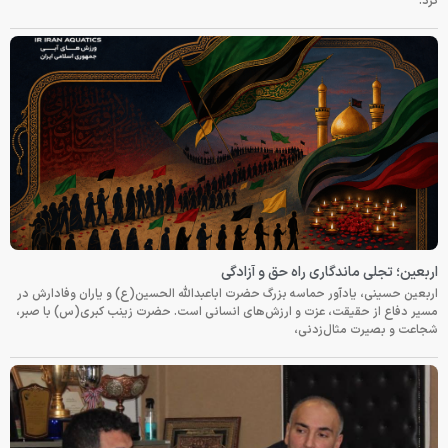
کرد.
اربعین؛ تجلی ماندگاری راه حق و آزادگی
اربعین حسینی، یادآور حماسه بزرگ حضرت اباعبدالله الحسین(ع) و یاران وفادارش در
مسیر دفاع از حقیقت، عزت و ارزش‌های انسانی است. حضرت زینب کبری(س) با صبر،
شجاعت و بصیرت مثال‌زدنی،