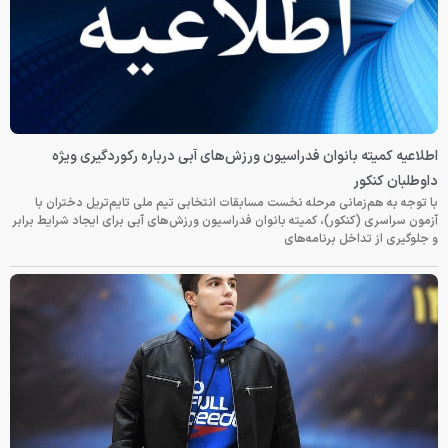
اطلاعیه کمیته بانوان فدراسیون ورزش‌های آبی درباره رکوردگیری ویژه
داوطلبان کنکور
با توجه به هم‌زمانی مرحله نخست مسابقات انتخابی تیم ملی تایم‌تریل دختران با
آزمون سراسری (کنکور)، کمیته بانوان فدراسیون ورزش‌های آبی برای ایجاد شرایط برابر
و جلوگیری از تداخل برنامه‌های