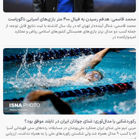
محمد قاسمی: هدفم رسیدن به فینال ۴۰۰ متر بازی‌های آسیایی ناگویاست
محمد قاسمی، شناگر آینده‌دار تهران که در یک سال گذشته با ثبت نتایج قابل توجه، از
جمله کسب دو مدال برنز بازی‌های همبستگی کشورهای اسلامی ریاض و عملکرد
امیدوارکننده در
رکوردشکنی یا مدال‌آوری؛ شنای جوانان ایران در تایلند موفق بود؟
مربی تیم ملی شنای ایران عملکرد ملی‌پوشان در مسابقات رده‌های سنی قهرمانی آسیا
که با کسب ۹ مدال همراه شد ولی شکستن رکوردهای ملی را به همراه نداشت، ارزیابی