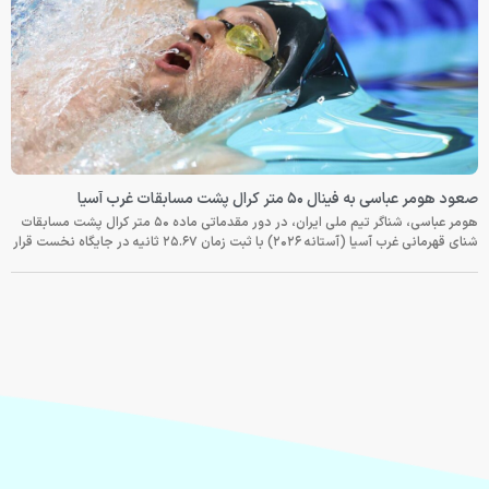
صعود هومر عباسی به فینال ۵۰ متر کرال پشت مسابقات غرب آسیا
هومر عباسی، شناگر تیم ملی ایران، در دور مقدماتی ماده ۵۰ متر کرال پشت مسابقات
شنای قهرمانی غرب آسیا (آستانه ۲۰۲۶) با ثبت زمان ۲۵.۶۷ ثانیه در جایگاه نخست قرار