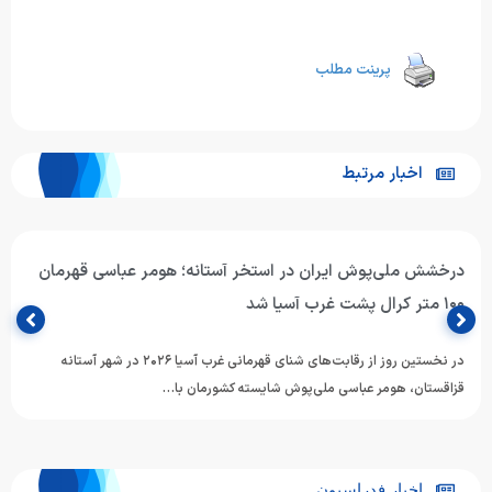
پرینت مطلب
اخبار مرتبط
حضور هومر عباسی در قهرمانی شنای غرب آسیا؛
هومر عباسی شناگر ملی‌پوش ایران، برای حضور در رقابت‌های قهرمانی شنای غرب
آسیا (AOSI West Asian Swimming Championships) وارد شهر…
اخبار فدراسیون