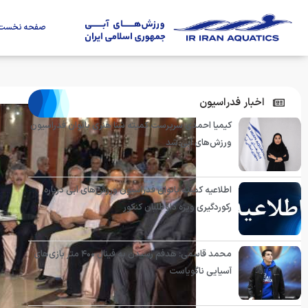
صفحه نخست
اخبار فدراسیون
کیمیا احمدی سرپرست کمیته شنا هنری بانوان فدراسیون
ورزش‌های آبی شد
اطلاعیه کمیته بانوان فدراسیون ورزش‌های آبی درباره
رکوردگیری ویژه داوطلبان کنکور
محمد قاسمی: هدفم رسیدن به فینال ۴۰۰ متر بازی‌های
آسیایی ناگویاست