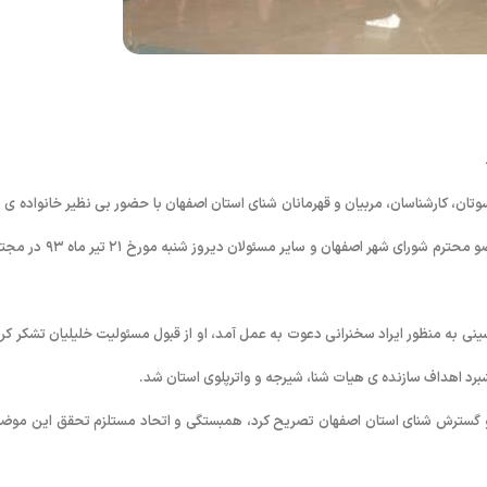
ان، کارشناسان، مربیان و قهرمانان شنای استان اصفهان با حضور بی نظیر خانواده ی ش
و دکتر سلطان حسینی مدیر کل محترم اداره ی ورزش و جوانان استان، جزینی عضو محترم شورای شهر اصفهان و سایر مسئولا
سینی به منظور ایراد سخنرانی دعوت به عمل آمد، او از قبول مسئولیت خلیلیان تشکر کرد
برد اهداف سازنده ی هیات شنا، شیرجه و واترپلوی استان شد.
سط و گسترش شنای استان اصفهان تصریح کرد، همبستگی و اتحاد مستلزم تحقق این موض