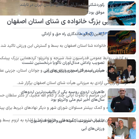
رکوردشکنی یا مدال‌آوری؛ شنای جوانان ایران در تایلند
موفق بود؟
گردهمایی بزرگ خانواده ی شنای استان اصفهان
اربعین؛ تجلی ماندگاری راه حق و آزادگی
۲۳ تیر ۱۳۹۳
۱۰:۰۴
در گردهمایی خانواده شنا استان اصفهان به بسط و گسترش این ورزش تاکید شد.
به گزارش روابط عمومی فدراسیون شنا، شیرجه و واترپلو؛ گردهمایی بزرگ پیشکسوت
تصویب پاداش مدال‌آوران ناگویا درنخستین نشست
هیأت رئیسه فدراسیون ورزش‌های آبی
فرهنگی ورزشی آزادی به میزبانی هیأت شنای استان اصفهان برگزار شد.
طاهریان: اردوی روسیه یکی از باکیفیت‌ترین اردوهای
پس از شروع این مراسم با تلاوت آیاتی چند از کلام الله مجید، از دکتر سلطان ح
سال‌های اخیر تیم ملی واترپلو بود
خواستار توجه و کمک بیشتر مسئولان شورای شهر و دیگر نهادهای ذیربط برای پیش
سپس خلیلیان با ابراز خشنودی از گردهمایی خانواده شنا با اشاره به لزوم ب
انتصاب سرپرست کمیته فنی واترپلو فدراسیون
ورزش‌های آبی
می شود.