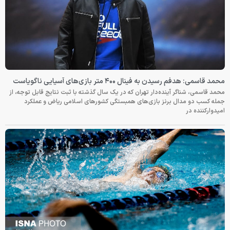
محمد قاسمی: هدفم رسیدن به فینال ۴۰۰ متر بازی‌های آسیایی ناگویاست
محمد قاسمی، شناگر آینده‌دار تهران که در یک سال گذشته با ثبت نتایج قابل توجه، از
جمله کسب دو مدال برنز بازی‌های همبستگی کشورهای اسلامی ریاض و عملکرد
امیدوارکننده در