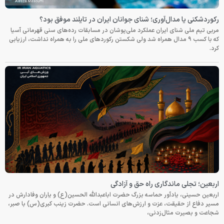
رکوردشکنی یا مدال‌آوری؛ شنای جوانان ایران در تایلند موفق بود؟
مربی تیم ملی شنای ایران عملکرد ملی‌پوشان در مسابقات رده‌های سنی قهرمانی آسیا
که با کسب ۹ مدال همراه شد ولی شکستن رکوردهای ملی را به همراه نداشت، ارزیابی
کرد.
اربعین؛ تجلی ماندگاری راه حق و آزادگی
اربعین حسینی، یادآور حماسه بزرگ حضرت اباعبدالله الحسین(ع) و یاران وفادارش در
مسیر دفاع از حقیقت، عزت و ارزش‌های انسانی است. حضرت زینب کبری(س) با صبر،
شجاعت و بصیرت مثال‌زدنی،