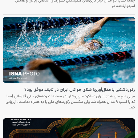
جمله کسب دو مدال برنز بازی‌های همبستگی کشورهای اسلامی ریاض و عملکرد
امیدوارکننده در
رکوردشکنی یا مدال‌آوری؛ شنای جوانان ایران در تایلند موفق بود؟
مربی تیم ملی شنای ایران عملکرد ملی‌پوشان در مسابقات رده‌های سنی قهرمانی آسیا
که با کسب ۹ مدال همراه شد ولی شکستن رکوردهای ملی را به همراه نداشت، ارزیابی
کرد.