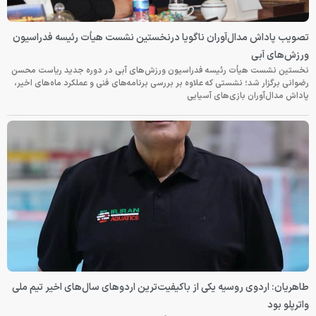
تصویب پاداش مدال‌آوران ناگویا درنخستین نشست هیأت رئیسه فدراسیون
ورزش‌های آبی
نخستین نشست هیأت رئیسه فدراسیون ورزش‌های آبی در دوره جدید ریاست محسن
رضوانی برگزار شد؛ نشستی که علاوه بر بررسی برنامه‌های فنی و عملکرد ماه‌های اخیر،
پاداش مدال‌آوران بازی‌های آسیایی
طاهریان: اردوی روسیه یکی از باکیفیت‌ترین اردوهای سال‌های اخیر تیم ملی
واترپلو بود