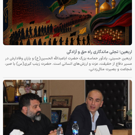
اربعین؛ تجلی ماندگاری راه حق و آزادگی
اربعین حسینی، یادآور حماسه بزرگ حضرت اباعبدالله الحسین(ع) و یاران وفادارش در
مسیر دفاع از حقیقت، عزت و ارزش‌های انسانی است. حضرت زینب کبری(س) با صبر،
شجاعت و بصیرت مثال‌زدنی،