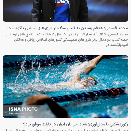
محمد قاسمی: هدفم رسیدن به فینال ۴۰۰ متر بازی‌های آسیایی ناگویاست
محمد قاسمی، شناگر آینده‌دار تهران که در یک سال گذشته با ثبت نتایج قابل توجه، از
جمله کسب دو مدال برنز بازی‌های همبستگی کشورهای اسلامی ریاض و عملکرد
امیدوارکننده در
رکوردشکنی یا مدال‌آوری؛ شنای جوانان ایران در تایلند موفق بود؟
مربی تیم ملی شنای ایران عملکرد ملی‌پوشان در مسابقات رده‌های سنی قهرمانی آسیا