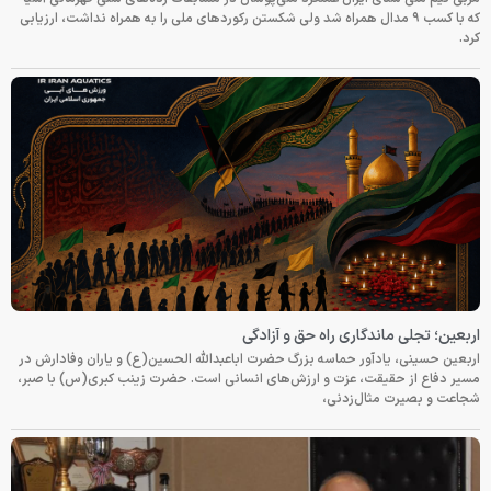
که با کسب ۹ مدال همراه شد ولی شکستن رکوردهای ملی را به همراه نداشت، ارزیابی
کرد.
اربعین؛ تجلی ماندگاری راه حق و آزادگی
اربعین حسینی، یادآور حماسه بزرگ حضرت اباعبدالله الحسین(ع) و یاران وفادارش در
مسیر دفاع از حقیقت، عزت و ارزش‌های انسانی است. حضرت زینب کبری(س) با صبر،
شجاعت و بصیرت مثال‌زدنی،