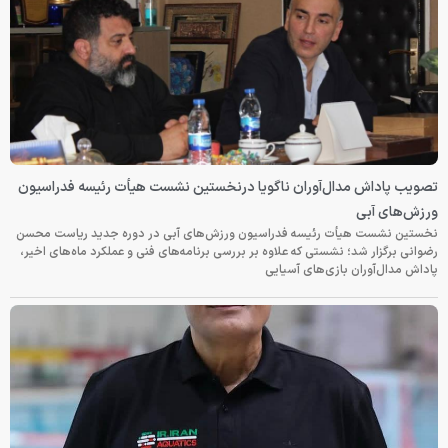
تصویب پاداش مدال‌آوران ناگویا درنخستین نشست هیأت رئیسه فدراسیون
ورزش‌های آبی
نخستین نشست هیأت رئیسه فدراسیون ورزش‌های آبی در دوره جدید ریاست محسن
رضوانی برگزار شد؛ نشستی که علاوه بر بررسی برنامه‌های فنی و عملکرد ماه‌های اخیر،
پاداش مدال‌آوران بازی‌های آسیایی