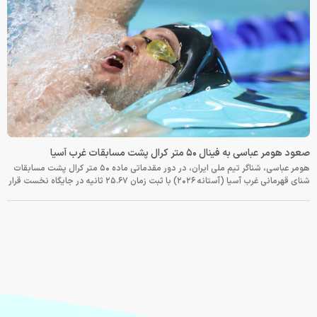
صعود هومر عباسی به فینال ۵۰ متر کرال پشت مسابقات غرب آسیا
هومر عباسی، شناگر تیم ملی ایران، در دور مقدماتی ماده ۵۰ متر کرال پشت مسابقات
شنای قهرمانی غرب آسیا (آستانه ۲۰۲۶) با ثبت زمان ۲۵.۶۷ ثانیه در جایگاه نخست قرار