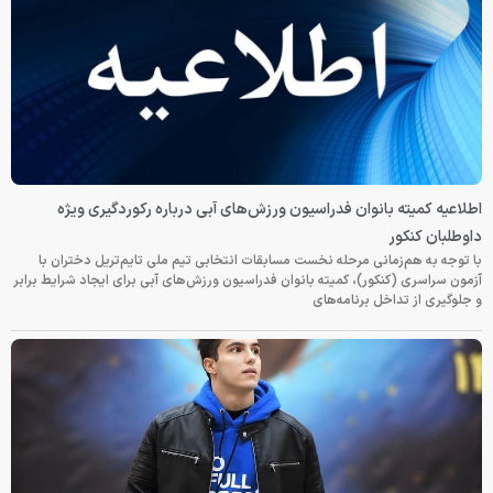
اطلاعیه کمیته بانوان فدراسیون ورزش‌های آبی درباره رکوردگیری ویژه
داوطلبان کنکور
با توجه به هم‌زمانی مرحله نخست مسابقات انتخابی تیم ملی تایم‌تریل دختران با
آزمون سراسری (کنکور)، کمیته بانوان فدراسیون ورزش‌های آبی برای ایجاد شرایط برابر
و جلوگیری از تداخل برنامه‌های