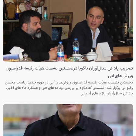
تصویب پاداش مدال‌آوران ناگویا درنخستین نشست هیأت رئیسه فدراسیون
ورزش‌های آبی
نخستین نشست هیأت رئیسه فدراسیون ورزش‌های آبی در دوره جدید ریاست محسن
رضوانی برگزار شد؛ نشستی که علاوه بر بررسی برنامه‌های فنی و عملکرد ماه‌های اخیر،
پاداش مدال‌آوران بازی‌های آسیایی