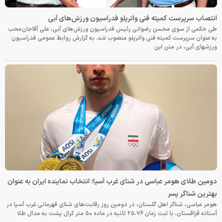
انتصاب سرپرست کمیته فنی واترپلو فدراسیون ورزش‌های آبی
طی حکمی از سوی محسن رضوانی رئیس فدراسیون ورزش‌های آبی، علی آقاجان‌محب
به عنوان سرپرست کمیته فنی واترپلو منصوب شد. به گزارش روابط عمومی فدراسیون
ورزشهای آبی، در متن این
دومین طلای هومر عباسی در شنای غرب آسیا؛ انتخاب نماینده ایران به عنوان
بهترین شناگر پسر
هومر عباسی، شناگر اهل گلستان، در دومین روز رقابت‌های شنای قهرمانی غرب آسیا در
آستانه قزاقستان، با ثبت زمان ۲۵.۷۶ ثانیه در ماده ۵۰ متر کرال پشت به مدال طلا