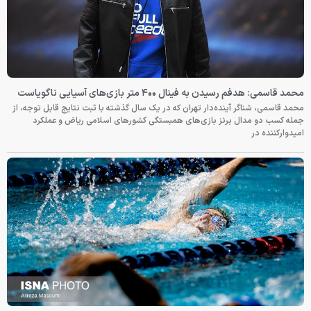
محمد قاسمی: هدفم رسیدن به فینال ۴۰۰ متر بازی‌های آسیایی ناگویاست
محمد قاسمی، شناگر آینده‌دار تهران که در یک سال گذشته با ثبت نتایج قابل توجه، از
جمله کسب دو مدال برنز بازی‌های همبستگی کشورهای اسلامی ریاض و عملکرد
امیدوارکننده در