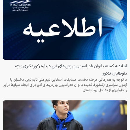
اطلاعیه کمیته بانوان فدراسیون ورزش‌های آبی درباره رکوردگیری ویژه
داوطلبان کنکور
با توجه به هم‌زمانی مرحله نخست مسابقات انتخابی تیم ملی تایم‌تریل دختران با
آزمون سراسری (کنکور)، کمیته بانوان فدراسیون ورزش‌های آبی برای ایجاد شرایط برابر
و جلوگیری از تداخل برنامه‌های