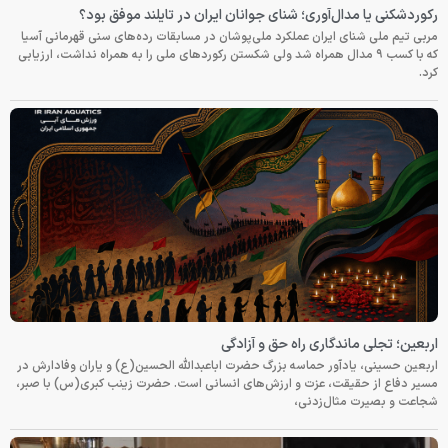
رکوردشکنی یا مدال‌آوری؛ شنای جوانان ایران در تایلند موفق بود؟
مربی تیم ملی شنای ایران عملکرد ملی‌پوشان در مسابقات رده‌های سنی قهرمانی آسیا
که با کسب ۹ مدال همراه شد ولی شکستن رکوردهای ملی را به همراه نداشت، ارزیابی
کرد.
اربعین؛ تجلی ماندگاری راه حق و آزادگی
اربعین حسینی، یادآور حماسه بزرگ حضرت اباعبدالله الحسین(ع) و یاران وفادارش در
مسیر دفاع از حقیقت، عزت و ارزش‌های انسانی است. حضرت زینب کبری(س) با صبر،
شجاعت و بصیرت مثال‌زدنی،