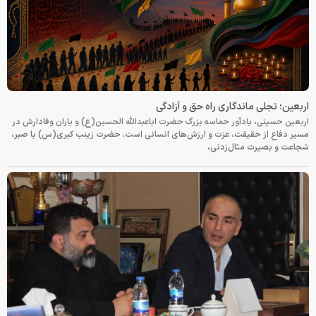
اربعین؛ تجلی ماندگاری راه حق و آزادگی
اربعین حسینی، یادآور حماسه بزرگ حضرت اباعبدالله الحسین(ع) و یاران وفادارش در
مسیر دفاع از حقیقت، عزت و ارزش‌های انسانی است. حضرت زینب کبری(س) با صبر،
شجاعت و بصیرت مثال‌زدنی،