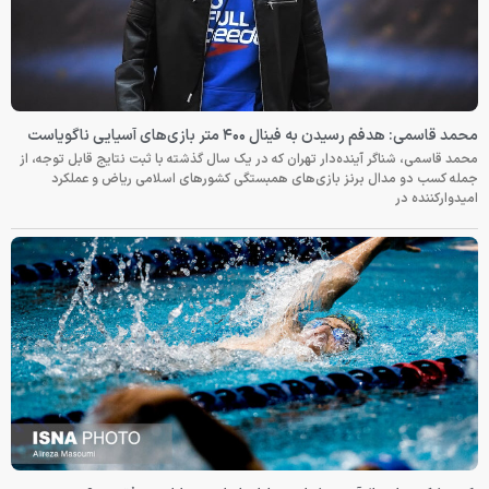
محمد قاسمی: هدفم رسیدن به فینال ۴۰۰ متر بازی‌های آسیایی ناگویاست
محمد قاسمی، شناگر آینده‌دار تهران که در یک سال گذشته با ثبت نتایج قابل توجه، از
جمله کسب دو مدال برنز بازی‌های همبستگی کشورهای اسلامی ریاض و عملکرد
امیدوارکننده در