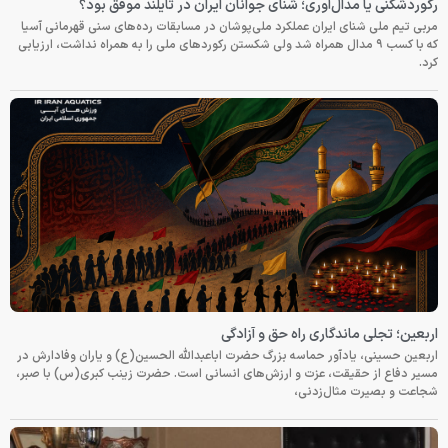
رکوردشکنی یا مدال‌آوری؛ شنای جوانان ایران در تایلند موفق بود؟
مربی تیم ملی شنای ایران عملکرد ملی‌پوشان در مسابقات رده‌های سنی قهرمانی آسیا
که با کسب ۹ مدال همراه شد ولی شکستن رکوردهای ملی را به همراه نداشت، ارزیابی
کرد.
اربعین؛ تجلی ماندگاری راه حق و آزادگی
اربعین حسینی، یادآور حماسه بزرگ حضرت اباعبدالله الحسین(ع) و یاران وفادارش در
مسیر دفاع از حقیقت، عزت و ارزش‌های انسانی است. حضرت زینب کبری(س) با صبر،
شجاعت و بصیرت مثال‌زدنی،