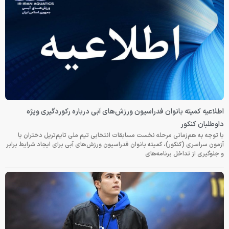
اطلاعیه کمیته بانوان فدراسیون ورزش‌های آبی درباره رکوردگیری ویژه
داوطلبان کنکور
با توجه به هم‌زمانی مرحله نخست مسابقات انتخابی تیم ملی تایم‌تریل دختران با
آزمون سراسری (کنکور)، کمیته بانوان فدراسیون ورزش‌های آبی برای ایجاد شرایط برابر
و جلوگیری از تداخل برنامه‌های