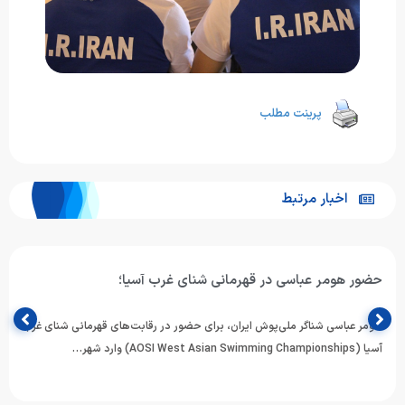
پرینت مطلب
اخبار مرتبط
حضور هومر عباسی در قهرمانی شنای غرب آسیا؛
هومر عباسی شناگر ملی‌پوش ایران، برای حضور در رقابت‌های قهرمانی شنای غرب
آسیا (AOSI West Asian Swimming Championships) وارد شهر…