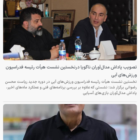
تصویب پاداش مدال‌آوران ناگویا درنخستین نشست هیأت رئیسه فدراسیون
ورزش‌های آبی
نخستین نشست هیأت رئیسه فدراسیون ورزش‌های آبی در دوره جدید ریاست محسن
رضوانی برگزار شد؛ نشستی که علاوه بر بررسی برنامه‌های فنی و عملکرد ماه‌های اخیر،
پاداش مدال‌آوران بازی‌های آسیایی