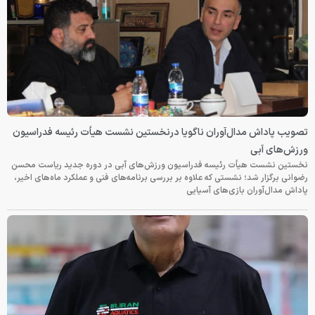
تصویب پاداش مدال‌آوران ناگویا درنخستین نشست هیأت رئیسه فدراسیون
ورزش‌های آبی
نخستین نشست هیأت رئیسه فدراسیون ورزش‌های آبی در دوره جدید ریاست محسن
رضوانی برگزار شد؛ نشستی که علاوه بر بررسی برنامه‌های فنی و عملکرد ماه‌های اخیر،
پاداش مدال‌آوران بازی‌های آسیایی