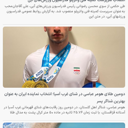
انتصاب سرپرست کمیته فنی واترپلو فدراسیون ورزش‌های آبی
طی حکمی از سوی محسن رضوانی رئیس فدراسیون ورزش‌های آبی، علی آقاجان‌محب
به عنوان سرپرست کمیته فنی واترپلو منصوب شد. به گزارش روابط عمومی فدراسیون
ورزشهای آبی، در متن این
دومین طلای هومر عباسی در شنای غرب آسیا؛ انتخاب نماینده ایران به عنوان
بهترین شناگر پسر
هومر عباسی، شناگر اهل گلستان، در دومین روز رقابت‌های شنای قهرمانی غرب آسیا در
آستانه قزاقستان، با ثبت زمان ۲۵.۷۶ ثانیه در ماده ۵۰ متر کرال پشت به مدال طلا