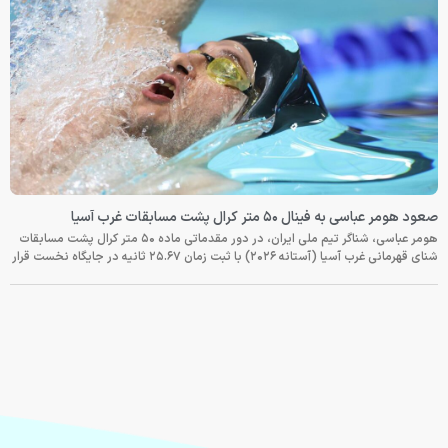
صعود هومر عباسی به فینال ۵۰ متر کرال پشت مسابقات غرب آسیا
هومر عباسی، شناگر تیم ملی ایران، در دور مقدماتی ماده ۵۰ متر کرال پشت مسابقات
شنای قهرمانی غرب آسیا (آستانه ۲۰۲۶) با ثبت زمان ۲۵.۶۷ ثانیه در جایگاه نخست قرار