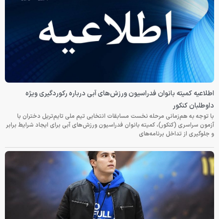
اطلاعیه کمیته بانوان فدراسیون ورزش‌های آبی درباره رکوردگیری ویژه
داوطلبان کنکور
با توجه به هم‌زمانی مرحله نخست مسابقات انتخابی تیم ملی تایم‌تریل دختران با
آزمون سراسری (کنکور)، کمیته بانوان فدراسیون ورزش‌های آبی برای ایجاد شرایط برابر
و جلوگیری از تداخل برنامه‌های