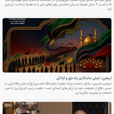
مربی تیم ملی شنای ایران عملکرد ملی‌پوشان در مسابقات رده‌های سنی قهرمانی آسیا
که با کسب ۹ مدال همراه شد ولی شکستن رکوردهای ملی را به همراه نداشت، ارزیابی
کرد.
اربعین؛ تجلی ماندگاری راه حق و آزادگی
اربعین حسینی، یادآور حماسه بزرگ حضرت اباعبدالله الحسین(ع) و یاران وفادارش در
مسیر دفاع از حقیقت، عزت و ارزش‌های انسانی است. حضرت زینب کبری(س) با صبر،
شجاعت و بصیرت مثال‌زدنی،