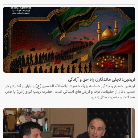
اربعین؛ تجلی ماندگاری راه حق و آزادگی
اربعین حسینی، یادآور حماسه بزرگ حضرت اباعبدالله الحسین(ع) و یاران وفادارش در
مسیر دفاع از حقیقت، عزت و ارزش‌های انسانی است. حضرت زینب کبری(س) با صبر،
شجاعت و بصیرت مثال‌زدنی،