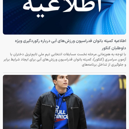
اطلاعیه کمیته بانوان فدراسیون ورزش‌های آبی درباره رکوردگیری ویژه
داوطلبان کنکور
با توجه به هم‌زمانی مرحله نخست مسابقات انتخابی تیم ملی تایم‌تریل دختران با
آزمون سراسری (کنکور)، کمیته بانوان فدراسیون ورزش‌های آبی برای ایجاد شرایط برابر
و جلوگیری از تداخل برنامه‌های