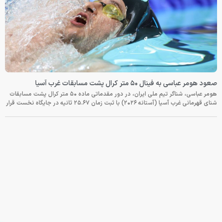
صعود هومر عباسی به فینال ۵۰ متر کرال پشت مسابقات غرب آسیا
هومر عباسی، شناگر تیم ملی ایران، در دور مقدماتی ماده ۵۰ متر کرال پشت مسابقات
شنای قهرمانی غرب آسیا (آستانه ۲۰۲۶) با ثبت زمان ۲۵.۶۷ ثانیه در جایگاه نخست قرار