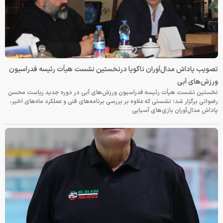
تصویب پاداش مدال‌آوران ناگویا درنخستین نشست هیأت رئیسه فدراسیون
ورزش‌های آبی
نخستین نشست هیأت رئیسه فدراسیون ورزش‌های آبی در دوره جدید ریاست محسن
رضوانی برگزار شد؛ نشستی که علاوه بر بررسی برنامه‌های فنی و عملکرد ماه‌های اخیر،
پاداش مدال‌آوران بازی‌های آسیایی