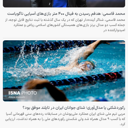
محمد قاسمی: هدفم رسیدن به فینال ۴۰۰ متر بازی‌های آسیایی ناگویاست
محمد قاسمی، شناگر آینده‌دار تهران که در یک سال گذشته با ثبت نتایج قابل توجه، از
جمله کسب دو مدال برنز بازی‌های همبستگی کشورهای اسلامی ریاض و عملکرد
امیدوارکننده در
رکوردشکنی یا مدال‌آوری؛ شنای جوانان ایران در تایلند موفق بود؟
مربی تیم ملی شنای ایران عملکرد ملی‌پوشان در مسابقات رده‌های سنی قهرمانی آسیا
که با کسب ۹ مدال همراه شد ولی شکستن رکوردهای ملی را به همراه نداشت، ارزیابی
کرد.