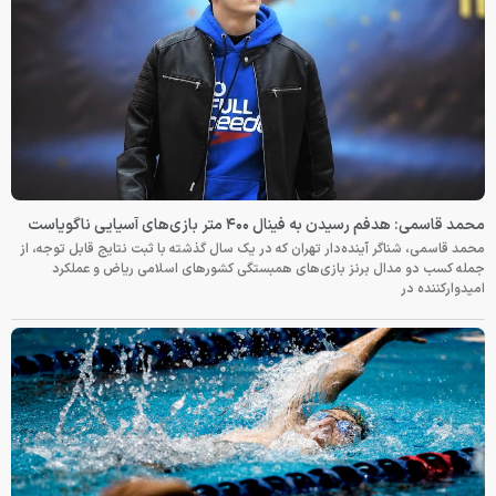
محمد قاسمی: هدفم رسیدن به فینال ۴۰۰ متر بازی‌های آسیایی ناگویاست
محمد قاسمی، شناگر آینده‌دار تهران که در یک سال گذشته با ثبت نتایج قابل توجه، از
جمله کسب دو مدال برنز بازی‌های همبستگی کشورهای اسلامی ریاض و عملکرد
امیدوارکننده در