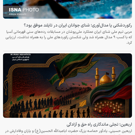
رکوردشکنی یا مدال‌آوری؛ شنای جوانان ایران در تایلند موفق بود؟
مربی تیم ملی شنای ایران عملکرد ملی‌پوشان در مسابقات رده‌های سنی قهرمانی آسیا
که با کسب ۹ مدال همراه شد ولی شکستن رکوردهای ملی را به همراه نداشت، ارزیابی
کرد.
اربعین؛ تجلی ماندگاری راه حق و آزادگی
اربعین حسینی، یادآور حماسه بزرگ حضرت اباعبدالله الحسین(ع) و یاران وفادارش در