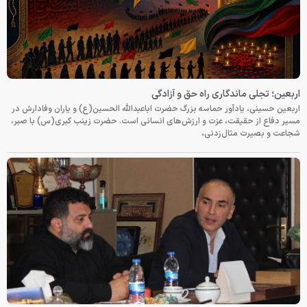
اربعین؛ تجلی ماندگاری راه حق و آزادگی
اربعین حسینی، یادآور حماسه بزرگ حضرت اباعبدالله الحسین(ع) و یاران وفادارش در
مسیر دفاع از حقیقت، عزت و ارزش‌های انسانی است. حضرت زینب کبری(س) با صبر،
شجاعت و بصیرت مثال‌زدنی،