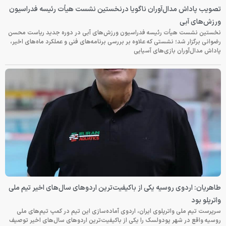
تصویب پاداش مدال‌آوران ناگویا درنخستین نشست هیأت رئیسه فدراسیون
ورزش‌های آبی
نخستین نشست هیأت رئیسه فدراسیون ورزش‌های آبی در دوره جدید ریاست محسن
رضوانی برگزار شد؛ نشستی که علاوه بر بررسی برنامه‌های فنی و عملکرد ماه‌های اخیر،
پاداش مدال‌آوران بازی‌های آسیایی
طاهریان: اردوی روسیه یکی از باکیفیت‌ترین اردوهای سال‌های اخیر تیم ملی
واترپلو بود
سرپرست تیم ملی واترپلوی ایران، اردوی آماده‌سازی این تیم در کمپ تیم‌های ملی
روسیه واقع در شهر پودولسک را یکی از باکیفیت‌ترین اردوهای سال‌های اخیر توصیف