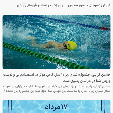
گزارش تصویری حضور معاون وزیر ورزش در استخر قهرمانی آزادی
حسین گرایلی: جشنواره شنای زیر ۱۰ سال گامی مؤثر در استعدادیابی و توسعه
ورزش شنا در خراسان رضوی است
حسین گرایلی، رئیس هیأت ورزش‌های آبی خراسان رضوی، با اشاره به برگزاری جشنواره
شنای پسران زیر ۱۰ سال به مناسبت روز جهانی شنا اظهار کرد: این جشنواره روز جمعه‌ ۱۶