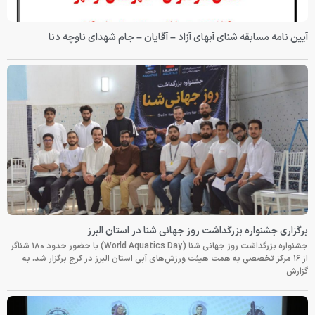
آیین نامه مسابقه شنای آبهای آزاد – آقایان – جام شهدای ناوچه دنا
برگزاری جشنواره بزرگداشت روز جهانی شنا در استان البرز
جشنواره بزرگداشت روز جهانی شنا (World Aquatics Day) با حضور حدود ۱۸۰ شناگر
از ۱۶ مرکز تخصصی به همت هیئت ورزش‌های آبی استان البرز در کرج برگزار شد. به
گزارش