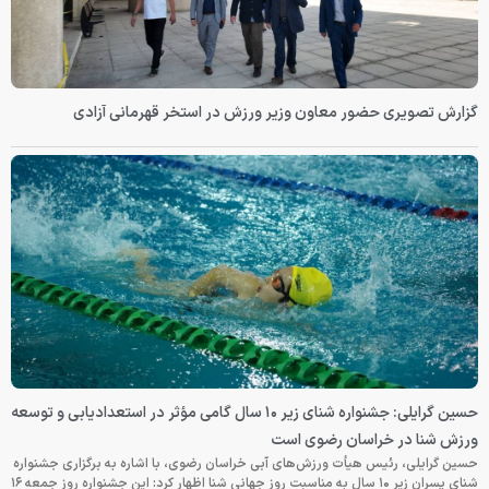
گزارش تصویری حضور معاون وزیر ورزش در استخر قهرمانی آزادی
حسین گرایلی: جشنواره شنای زیر ۱۰ سال گامی مؤثر در استعدادیابی و توسعه
ورزش شنا در خراسان رضوی است
حسین گرایلی، رئیس هیأت ورزش‌های آبی خراسان رضوی، با اشاره به برگزاری جشنواره
شنای پسران زیر ۱۰ سال به مناسبت روز جهانی شنا اظهار کرد: این جشنواره روز جمعه‌ ۱۶