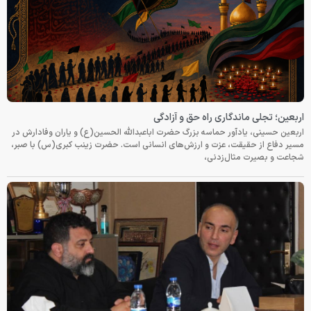
اربعین؛ تجلی ماندگاری راه حق و آزادگی
اربعین حسینی، یادآور حماسه بزرگ حضرت اباعبدالله الحسین(ع) و یاران وفادارش در
مسیر دفاع از حقیقت، عزت و ارزش‌های انسانی است. حضرت زینب کبری(س) با صبر،
شجاعت و بصیرت مثال‌زدنی،