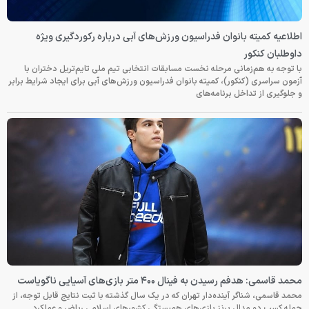
اطلاعیه کمیته بانوان فدراسیون ورزش‌های آبی درباره رکوردگیری ویژه
داوطلبان کنکور
با توجه به هم‌زمانی مرحله نخست مسابقات انتخابی تیم ملی تایم‌تریل دختران با
آزمون سراسری (کنکور)، کمیته بانوان فدراسیون ورزش‌های آبی برای ایجاد شرایط برابر
و جلوگیری از تداخل برنامه‌های
محمد قاسمی: هدفم رسیدن به فینال ۴۰۰ متر بازی‌های آسیایی ناگویاست
محمد قاسمی، شناگر آینده‌دار تهران که در یک سال گذشته با ثبت نتایج قابل توجه، از
جمله کسب دو مدال برنز بازی‌های همبستگی کشورهای اسلامی ریاض و عملکرد