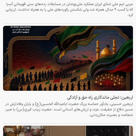
مربی تیم ملی شنای ایران عملکرد ملی‌پوشان در مسابقات رده‌های سنی قهرمانی آسیا
که با کسب ۹ مدال همراه شد ولی شکستن رکوردهای ملی را به همراه نداشت، ارزیابی
کرد.
اربعین؛ تجلی ماندگاری راه حق و آزادگی
اربعین حسینی، یادآور حماسه بزرگ حضرت اباعبدالله الحسین(ع) و یاران وفادارش در
مسیر دفاع از حقیقت، عزت و ارزش‌های انسانی است. حضرت زینب کبری(س) با صبر،
شجاعت و بصیرت مثال‌زدنی،