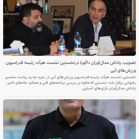
تصویب پاداش مدال‌آوران ناگویا درنخستین نشست هیأت رئیسه فدراسیون
ورزش‌های آبی
نخستین نشست هیأت رئیسه فدراسیون ورزش‌های آبی در دوره جدید ریاست محسن
رضوانی برگزار شد؛ نشستی که علاوه بر بررسی برنامه‌های فنی و عملکرد ماه‌های اخیر،
پاداش مدال‌آوران بازی‌های آسیایی