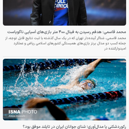
محمد قاسمی: هدفم رسیدن به فینال ۴۰۰ متر بازی‌های آسیایی ناگویاست
محمد قاسمی، شناگر آینده‌دار تهران که در یک سال گذشته با ثبت نتایج قابل توجه، از
جمله کسب دو مدال برنز بازی‌های همبستگی کشورهای اسلامی ریاض و عملکرد
امیدوارکننده در
رکوردشکنی یا مدال‌آوری؛ شنای جوانان ایران در تایلند موفق بود؟