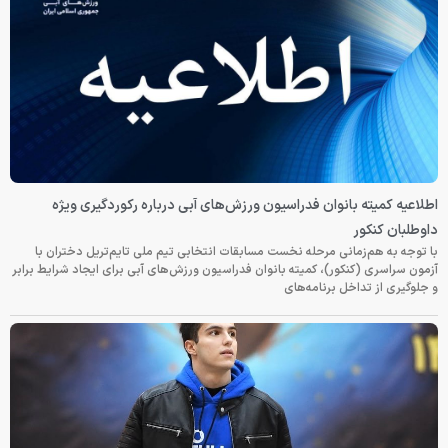
اطلاعیه کمیته بانوان فدراسیون ورزش‌های آبی درباره رکوردگیری ویژه
داوطلبان کنکور
با توجه به هم‌زمانی مرحله نخست مسابقات انتخابی تیم ملی تایم‌تریل دختران با
آزمون سراسری (کنکور)، کمیته بانوان فدراسیون ورزش‌های آبی برای ایجاد شرایط برابر
و جلوگیری از تداخل برنامه‌های