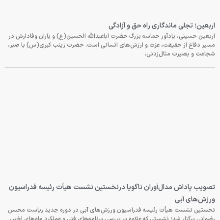
اربعین؛ تجلی ماندگاری راه حق و آزادگی
اربعین حسینی، یادآور حماسه بزرگ حضرت اباعبدالله الحسین(ع) و یاران وفادارش در
مسیر دفاع از حقیقت، عزت و ارزش‌های انسانی است. حضرت زینب کبری(س) با صبر،
شجاعت و بصیرت مثال‌زدنی،
تصویب پاداش مدال‌آوران ناگویا درنخستین نشست هیأت رئیسه فدراسیون
ورزش‌های آبی
نخستین نشست هیأت رئیسه فدراسیون ورزش‌های آبی در دوره جدید ریاست محسن
رضوانی برگزار شد؛ نشستی که علاوه بر بررسی برنامه‌های فنی و عملکرد ماه‌های اخیر،