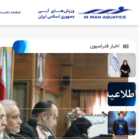
صفحه نخست
اخبار فدراسیون
کیمیا احمدی سرپرست کمیته شنا هنری بانوان فدراسیون
ورزش‌های آبی شد
اطلاعیه کمیته بانوان فدراسیون ورزش‌های آبی درباره
رکوردگیری ویژه داوطلبان کنکور
محمد قاسمی: هدفم رسیدن به فینال ۴۰۰ متر بازی‌های
آسیایی ناگویاست