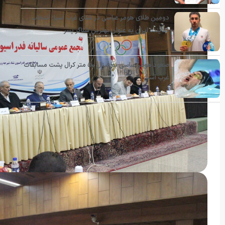
دومین طلای هومر عباسی در شنای غرب آسیا؛ انتخاب
نماینده ایران به عنوان بهترین شناگر پسر
صعود هومر عباسی به فینال ۵۰ متر کرال پشت مسابقات
غرب آسیا