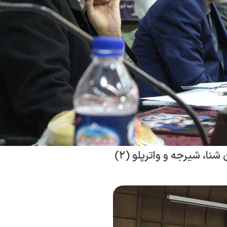
، شیرجه و واترپلو (۲)