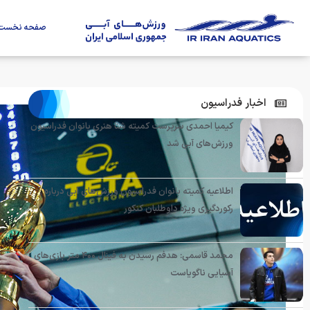
صفحه نخست
اخبار فدراسیون
کیمیا احمدی سرپرست کمیته شنا هنری بانوان فدراسیون
ورزش‌های آبی شد
اطلاعیه کمیته بانوان فدراسیون ورزش‌های آبی درباره
رکوردگیری ویژه داوطلبان کنکور
محمد قاسمی: هدفم رسیدن به فینال ۴۰۰ متر بازی‌های
آسیایی ناگویاست