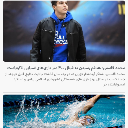
محمد قاسمی: هدفم رسیدن به فینال ۴۰۰ متر بازی‌های آسیایی ناگویاست
محمد قاسمی، شناگر آینده‌دار تهران که در یک سال گذشته با ثبت نتایج قابل توجه، از
جمله کسب دو مدال برنز بازی‌های همبستگی کشورهای اسلامی ریاض و عملکرد
امیدوارکننده در