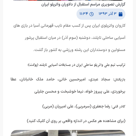
گزارش تصویری مراسم استقبال از دلاوران واترپلو ایران
۳ آذر ۱۳۹۳
۱۱:۳۴
کاروان واترپلوی ایران پس از کسب مقام نایب قهرمانی آسیا در بازی های
آسیایی ساحلی تایلند، دوشنبه (سوم آذر) در میان استقبال پرشور
مسئولین و دوستداران این رشته ورزشی به کشور باز گشت.
ترکیب تیم ملی واترپلو ساحلی ایران در مسابقات آسیایی تایلند (پوکت
)
:
بازیکنان
:
سجاد عبدی، امیرحسین خانی، حامد ملک خانبانان، عطا
برخوردی، علی پیروز خواه، نیما خوشبخت و محسن جلیلی
کادر فنی
:
رضا جعفری (سرمربی)، علی امیریان (مربی)
(برای مشاهده هر عکس در اندازه واقعی بر روی آن کلیک کنید)