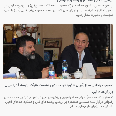
اربعین؛ تجلی ماندگاری راه حق و آزادگی
اربعین حسینی، یادآور حماسه بزرگ حضرت اباعبدالله الحسین(ع) و یاران وفادارش در
مسیر دفاع از حقیقت، عزت و ارزش‌های انسانی است. حضرت زینب کبری(س) با صبر،
شجاعت و بصیرت مثال‌زدنی،
تصویب پاداش مدال‌آوران ناگویا درنخستین نشست هیأت رئیسه فدراسیون
ورزش‌های آبی
نخستین نشست هیأت رئیسه فدراسیون ورزش‌های آبی در دوره جدید ریاست محسن
رضوانی برگزار شد؛ نشستی که علاوه بر بررسی برنامه‌های فنی و عملکرد ماه‌های اخیر،
پاداش مدال‌آوران بازی‌های آسیایی